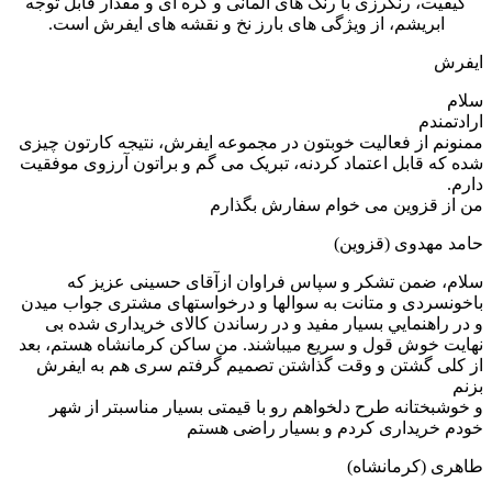
کیفیت، رنگرزی با رنگ های آلمانی و کره ای و مقدار قابل توجه
ابریشم، از ویژگی های بارز نخ و نقشه های ایفرش است.
ایفرش
سلام
ارادتمندم
ممنونم از فعالیت خوبتون در مجموعه ایفرش، نتیجه کارتون چیزی
شده که قابل اعتماد کردنه، تبریک می گم و براتون آرزوی موفقیت
دارم.
من از قزوین می خوام سفارش بگذارم
حامد مهدوی (قزوین)
سلام، ضمن تشکر و سپاس فراوان ازآقای حسینی عزیز که
باخونسردی و متانت به سوالها و درخواستهای مشتری جواب میدن
و در راهنمایي بسیار مفید و در رساندن کالای خریداری شده بی
نهایت خوش قول و سریع میباشند. من ساکن کرمانشاه هستم، بعد
از کلی گشتن و وقت گذاشتن تصمیم گرفتم سری هم به ایفرش
بزنم
و خوشبختانه طرح دلخواهم رو با قیمتی بسیار مناسبتر از شهر
خودم خریداری کردم و بسیار راضی هستم
طاهری (کرمانشاه)