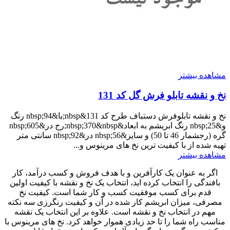
مشاهده بیشتر
نخ و نقشه تابلو فرش گل کد 131
نخ و نقشه تابلوفرش دستباف طرح کد 131&nbsp;با&nbsp;94 رنگ
و&nbsp;25 رنگ ابریشم به ابعاد&nbsp;370&nbsp;رج در&nbsp;605
گره (رجشمار 46 تا 50) و سایز&nbsp;56 در&nbsp;92 سانتی متر
تهیه شده از با کیفیت ترین نخ های مرینوس و...
مشاهده بیشتر
اگر به عنوان یک کارآفرین و با هدف فروش و کسب درآمد، کار
بافندگی را انتخاب کرده اید، انتخاب یک نخ و نقشه با کیفیت اولین
قدم برای کسب موفقیت کسب و کار شما است. کیفیت نخ
مصرفی، میزان ابریشم کار شده در آن و کیفیت رنگرزی سه نکته
مهم در انتخاب نخ و نقشه است. علاوه بر این انتخاب یک نقشه
مناسب راه شما را تا حد زیادی هموار خواهد کرد. نخ های مرینوس با