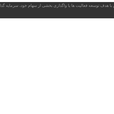
ا هدف توسعه فعالیت ها یا واگذاری بخشی از سهام خود، سرمایه گذار می پذ