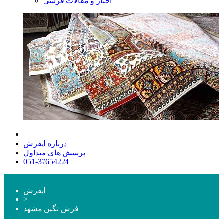
اخبار و مقالات فرشی
درباره ایفرش
پرسش های متداول
051-37654224
ایفرش
>
فرش نگین مشهد