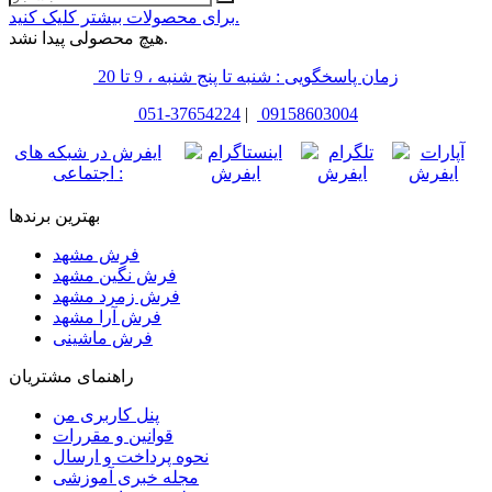
برای محصولات بیشتر کلیک کنید.
هیچ محصولی پیدا نشد.
زمان پاسخگویی : شنبه تا پنج شنبه ، 9 تا 20
051-37654224
|
09158603004
ایفرش در شبکه های
اجتماعی :
بهترین برندها
فرش مشهد
فرش نگین مشهد
فرش زمرد مشهد
فرش آرا مشهد
فرش ماشینی
راهنمای مشتریان
پنل کاربری من
قوانین و مقررات
نحوه پرداخت و ارسال
مجله خبری آموزشی