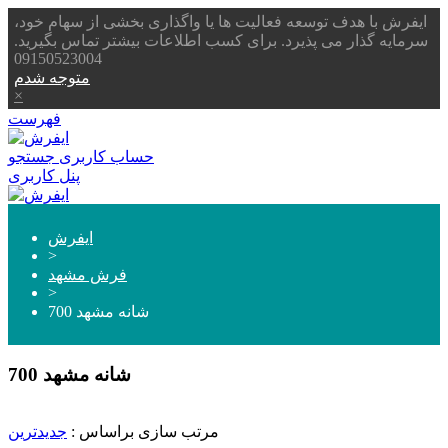
ایفرش با هدف توسعه فعالیت ها یا واگذاری بخشی از سهام خود،
سرمایه گذار می پذیرد. برای کسب اطلاعات بیشتر تماس بگیرید.
09150523004
متوجه شدم
×
فهرست
حساب کاربری
جستجو
پنل کاربری
ایفرش
>
فرش مشهد
>
700 شانه مشهد
700 شانه مشهد
مرتب سازی براساس :
جدیدترین