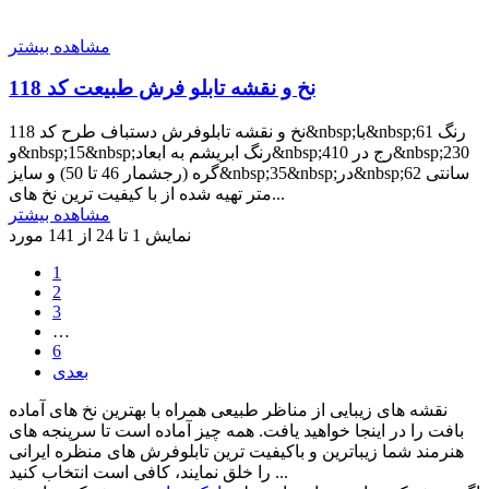
مشاهده بیشتر
نخ و نقشه تابلو فرش طبیعت کد 118
نخ و نقشه تابلوفرش دستباف طرح کد 118&nbsp;با&nbsp;61 رنگ
و&nbsp;15&nbsp;رنگ ابریشم به ابعاد&nbsp;410 رج در&nbsp;230
گره (رجشمار 46 تا 50) و سایز&nbsp;35&nbsp;در&nbsp;62 سانتی
متر تهیه شده از با کیفیت ترین نخ های...
مشاهده بیشتر
نمایش 1 تا 24 از 141 مورد
1
2
3
…
6
بعدی
نقشه های زیبایی از مناظر طبیعی همراه با بهترین نخ های آماده
بافت را در اینجا خواهید یافت. همه چیز آماده است تا سرپنجه های
هنرمند شما زیباترین و باکیفیت ترین تابلوفرش های منظره ایرانی
را خلق نمایند، کافی است انتخاب کنید ...