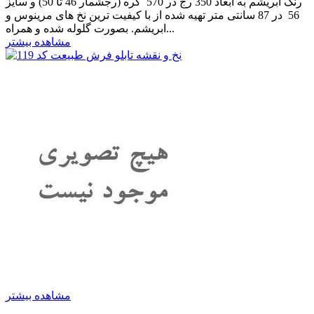
رنگ ابریشم به ابعاد 350 رج در 570 گره (رجشمار 46 تا 50) و سایز
56 در 87 سانتی متر تهیه شده از با کیفیت ترین نخ های مرینوس و
ابریشم. بصورت گلوله شده و همراه...
مشاهده بیشتر
مشاهده بیشتر