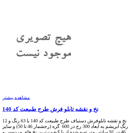
مشاهده بیشتر
نخ و نقشه تابلو فرش طرح طبیعت کد 140
نخ و نقشه تابلوفرش دستباف طرح طبیعت کد 140 با 63 رنگ و 12
رنگ ابریشم به ابعاد 300 رج در 600 گره (رجشمار 46 تا 50) و سایز
46 در 91 سانتی متر تهیه شده از با کیفیت ترین نخ های مرینوس و