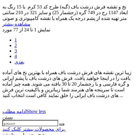
نخ و نقشه فرش درشت باف (گبه) طرح کد 53 کرم با 15 رنگ به
ابعاد 1147 رج در 749 گره (رجشمار 25) و سایز 321 در 210 سانتی
متر تهیه شده از پشم درجه یک همراه با نقشه کامپیوتری و صوتی
مشاهده بیشتر
نمایش 1 تا 24 از 77 مورد
1
2
3
4
بعدی
زیبا ترین نقشه های فرش درشت باف همراه با بهترین نخ های آماده
بافت را در اینجا خواهید یافت. فرش های درشت باف با پشم ایرانی
و گره فارسی و با رجشمار 20 تا 30 بافته می شوند. همه چیز آماده
است تا سرپنجه های هنرمند شما زیباترین و باکیفیت ترین فرش
های درشت باف ایرانی را خلق نمایند کافی است انتخاب کنید ...
Show less
ادامه مطلب
بستن
برای محصولات بیشتر کلیک کنید.
هیچ محصولی پیدا نشد.