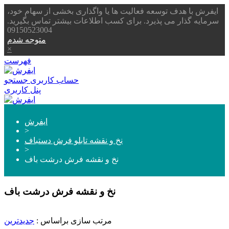
ایفرش با هدف توسعه فعالیت ها یا واگذاری بخشی از سهام خود،
سرمایه گذار می پذیرد. برای کسب اطلاعات بیشتر تماس بگیرید.
09150523004
متوجه شدم
×
فهرست
حساب کاربری
جستجو
پنل کاربری
ایفرش
>
نخ و نقشه تابلو فرش دستباف
>
نخ و نقشه فرش درشت باف
نخ و نقشه فرش درشت باف
مرتب سازی براساس :
جدیدترین