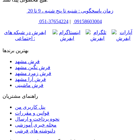
زمان پاسخگویی : شنبه تا پنج شنبه ، 9 تا 20
051-37654224
|
09158603004
ایفرش در شبکه های
اجتماعی :
بهترین برندها
فرش مشهد
فرش نگین مشهد
فرش زمرد مشهد
فرش آرا مشهد
فرش ماشینی
راهنمای مشتریان
پنل کاربری من
قوانین و مقررات
نحوه پرداخت و ارسال
مجله خبری آموزشی
دلنوشته های فرشی