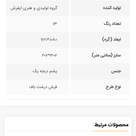
تولید کننده
گروه تولیدی و هنری ایفرش
تعداد رنگ
13
ابعاد (گره)
1080*721
سایز (سانتی متر)
302*202
جنس
پشم درجه یک
نوع طرح
فرش درشت باف
محصولات مرتبط