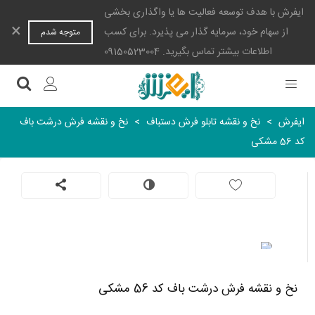
ایفرش با هدف توسعه فعالیت ها یا واگذاری بخشی
×
از سهام خود، سرمایه گذار می پذیرد. برای کسب
متوجه شدم
اطلاعات بیشتر تماس بگیرید. 09150523004
ایفرش
>
نخ و نقشه تابلو فرش دستباف
>
نخ و نقشه فرش درشت باف
کد 56 مشکی
نخ و نقشه فرش درشت باف کد 56 مشکی