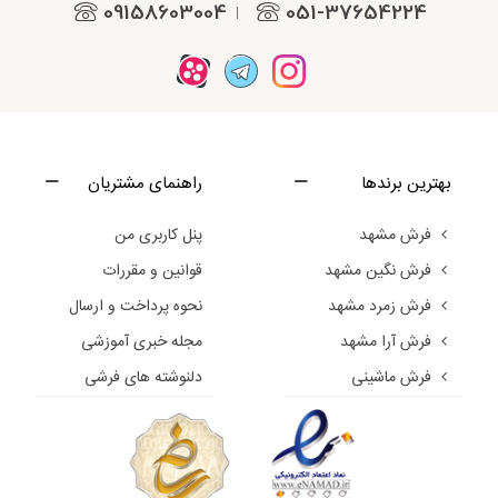
09158603004
051-37654224
|
بهترین برندها
راهنمای مشتریان
فرش مشهد
پنل کاربری من
فرش نگین مشهد
قوانین و مقررات
فرش زمرد مشهد
نحوه پرداخت و ارسال
فرش آرا مشهد
مجله خبری آموزشی
فرش ماشینی
دلنوشته های فرشی