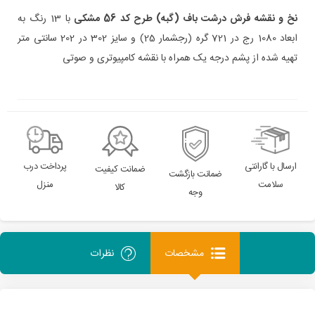
نخ و نقشه
فرش درشت باف (گبه)
طرح کد 56 مشکی
با 13 رنگ به
ابعاد 1080 رج در 721 گره (رجشمار 25) و سایز 302 در 202 سانتی متر
تهیه شده از پشم درجه یک همراه با نقشه کامپیوتری و صوتی
ارسال با گارانتی
پرداخت درب
ضمانت کیفیت
ضمانت بازگشت
سلامت
منزل
کالا
وجه
مشخصات
نظرات