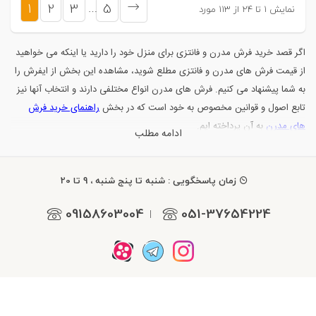
بعدی
1
2
3
5
نمایش 1 تا 24 از 113 مورد
…
اگر قصد خرید فرش مدرن و فانتزی برای منزل خود را دارید یا اینکه می خواهید
از قیمت فرش های مدرن و فانتزی مطلع شوید، مشاهده این بخش از ایفرش را
به شما پیشنهاد می کنیم. فرش های مدرن انواع مختلفی دارند و انتخاب آنها نیز
تابع اصول و قوانین مخصوص به خود است که در بخش
راهنمای خرید فرش
های مدرن
به آن پرداخته ایم.
ادامه مطلب
زمان پاسخگویی : شنبه تا پنج شنبه ، 9 تا 20
09158603004
051-37654224
|