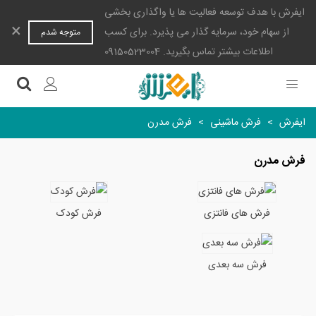
ایفرش با هدف توسعه فعالیت ها یا واگذاری بخشی
×
از سهام خود، سرمایه گذار می پذیرد. برای کسب
متوجه شدم
اطلاعات بیشتر تماس بگیرید. 09150523004
ایفرش
>
فرش ماشینی
>
فرش مدرن
فرش مدرن
فرش های فانتزی
فرش کودک
فرش سه بعدی