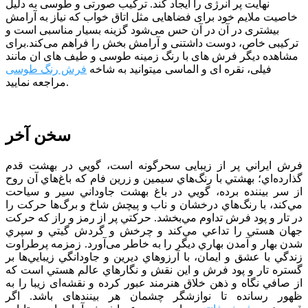
نهایت پر انرژی را ایجاد کند. ترکیب صورتی و طوسی به دلیل
خاصیت ملایم خود برای فضا‌هایی مثل اتاق خواب که نیاز به آرامش
بیشتری در آن در آن حس می‌شود گزینه بسیار مناسبی است و
ترکیبی خاص، دوست داشتنی و آرامش بخش را فراهم می‌کند.برای
مشاهده دیگر فرش های با رنگ زمینه طوسی و طیف های ان مانند
فیلی، نقره ای و الماسی میتوانید به شاخه
فرش رنگ طوسی
مراجعه نمایید.
سخن آخر
فرش ايراني پر از زيبایی سحرگونه است، گويي در بهشت قدم
گذارده‌اي؛ بهشتي با رنگ‌هاي سيمين و زرين فام كه باغ‌هاي آن روح
از سر بيننده برده، ‌گويي در باغ بهشت جاوداني سير و سياحت
مي‌كند، با رنگ‌هاي درخشان و ناب و پیچش شاخ و برگ‌ها حركت را
در تار و پود فرش تداوم مي‌بخشد. حركتي پر از رمز و راز كه حركت
جهان هستي را تداعي مي‌كند و چرخش و گردش گيتي و سپري
شدن بهار و آمدن بهاري ديگر را به خاطر می‌آورد. زمزمه پرطراوت
زندگي با عشق و ايمان، با آرزوهاي ديرين و جاودانگي زيبايي‌ها بر
گستره تار و پود فرش و اين نقش و نگارهاي عالم هستي است كه
از صافي نگاه و ذهن خلاق هنرمند عبور كرده و نقشه‌ای زیبا را به
ظهور رسانده تا نوازشگر چشمان هر بیننده­ای باشد. اگر