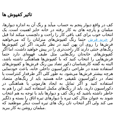
تاثیر کفپوش ها
کف در واقع دیوار پنجم به حساب می­آید و رنگ آن به اندازه دیوارها،
مبلمان و پارچه­ های به کار رفته در خانه حایز اهمیت است. یک
انتخاب خوب برای کف باقی کار را راحت و دلچسب می­کند لذا قبل
از
خرید فرش
حتما رنگ کفپوش‌های منزلتان را که می‌خواهید
فرش‌ها را روی آن پهن کنید در نظر بگیرید، اگر این کفپوش‌ها
رنگ‌های خنثی دارند کار راحت‌تری را در پیش خواهید داشت، اما اگر
کفپوش‌های خانه‌تان رنگ‌هایی مثل طیف قهوه‌ای دارد حتما
فرش‌هایی را انتخاب کنید که با کفپوش‌ها هماهنگی داشته باشد،
البته به گفته کارشناسان دکور تضاد بین رنگ فرش‌ها و کفپوش‌های
استفاده شده در طراحی دکوراسیون داخلی خانه، باعث خودنمایی
هرچه بیشتر فرش‌ها می‌شود. به طور کلی اگر طرفدار کنتراست یا
تضاد در دکوراسیون تلفیقی خانه هستید باید از رنگ‌های متضاد
استفاده کنید و اگر تمایل به ایجاد هارمونی یا هماهنگی در
دکوراسیون دارید، باید از رنگ‌های مکمل استفاده کنید. این را هم به
خاطر داشته باشید که رنگ کف و دیوارها باید با توجه به هم انتخاب
شوند به عنوان مثال کف تیره با دیوارهای تیره اتاق را بسته و دلگیر
می کند ولی اگر انتخاب تان رنگ های تیره است دیگر موظفید که
مبلمان روشن به کار ببرید.