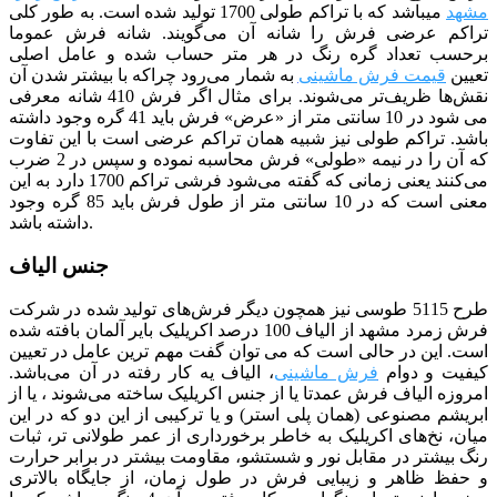
مشهد
می­باشد که با تراکم طولی 1700 تولید شده است. به طور کلی
تراکم عرضی فرش را شانه آن می‌گویند. شانه فرش عموما
برحسب تعداد گره رنگ در هر متر حساب شده و عامل اصلی
تعیین
قیمت فرش ماشینی
به شمار می‌رود چراکه با بیشتر شدن آن
نقش‌ها ظریف‌تر می‌شوند. برای مثال اگر فرش 410 شانه معرفی
می شود در 10 سانتی متر از «عرض» فرش باید 41 گره وجود داشته
باشد. تراکم طولی نیز شبیه همان تراکم عرضی است با این تفاوت
که آن را در نیمه «طولی» فرش محاسبه نموده و سپس در 2 ضرب
می‌کنند یعنی زمانی که گفته می‌شود فرشی تراکم 1700 دارد به این
معنی است که در 10 سانتی متر از طول فرش باید 85 گره وجود
داشته باشد.
جنس الیاف
طرح 5115 طوسی نیز همچون دیگر فرش‌های تولید شده در شرکت
فرش زمرد مشهد از الیاف 100 درصد اکریلیک بایر آلمان بافته شده
است. این در حالی است که می توان گفت مهم ترین عامل در تعیین
کیفیت و دوام
فرش ماشینی
، الیاف یه کار رفته در آن می‌باشد.
امروزه الیاف فرش عمدتا یا از جنس اکریلیک ساخته می‌شوند ، یا از
ابریشم مصنوعی (همان پلی استر) و یا ترکیبی از این دو که در این
میان، نخ‌های اکریلیک به خاطر برخورداری از عمر طولانی تر، ثبات
رنگ بیشتر در مقابل نور و شستشو، مقاومت بیشتر در برابر حرارت
و حفظ ظاهر و زیبایی فرش در طول زمان، از جایگاه بالاتری