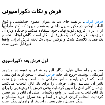
فرش و نکات دکوراسیونی
فرش ایرانی
، در همه جای دنیا به عنوان عضوی جدانشدنی و فوق
العاده لوکس در دکوراسیون داخلی به شمار میرود که اکثر طراح­ها
از آن برای افزودن فوت نهایی خود استفاده می­کنند و جایگاه ویژه آن
در زمینه طراحی کلاسیک غیرقابل انکار است. گاهی اوقات تجسم
یک فضای کلاسیک شیک و لوکس بدون یک تخته فرش ایرانی واقعا
غیرقابل تصور است!
اول فرش بعد دکوراسیون
صد و پنجاه سال قبل، ادگار آلن پو شاعر و نویسنده مشهور
آمریکایی نوشت: «روح یك خانه
فرش
است.» سخن او به این معنی
است كه فرش پایه و اساس طراحی خانه است و همه چیز تحت
تاثیر آن می­باشد. وقتی فرشی را برای یك اتاق انتخاب می‌كنید،
چیدمان كلی اتاق را تعیین كرده‌اید، وقتی فرش یا فرش‌هایی را برای
یك اتاق انتخاب می‌كنید، در واقع رنگ‌های اصلی آن اتاق را نیز تعیین
كرده‌اید. انتخاب کردن فرش در ابتدا و بعد سراغ خرید مبلمان و
دیگر وسایل رفتن بسیار راحت‌تر از راه‌های دیگر است.