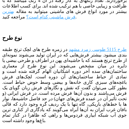
برخوردارند. تعداد رنگ­­های به کار رفته در آن 4 رنگ می­باشد که با
ظرافت و زیبایی خاصی با هم ترکیب شده­ اند.
برای کسب اطلاعات
بیشتر در مورد انواع فرش های ماشینی میتوانید به مقاله
بهترین
مراجعه کنید.
فرش ماشینی کدام است؟
نوع طرح
طرح 5115 طوسی زمرد مشهد
در زمره طرح های لچک ترنج طبقه
بندی می­شود. بیشتر فرش‌هایی که در ایران تولید می‌شوند نمونه‌ای
از طرح ترنج هستند که با حاشیه‌ای پهن در اطراف و طرحی بیضی یا
دایره در میان مشخص می‌شوند. این نوع طرح از معماری
ساختمان‌های سده آخر دوره اشکانیان الهام گرفته شده است و
نمادی از حیاط ساختمان‌های آن دوره است. لچک‌های فرش
باغچه‌های سبزی کاری خانه‌ها و بیضی وسط حوض حیاط است.
بطور کلی می‌توان گفت که نقش و نگارهای فرش زبان گویای یک
فرش می‌باشند و بدون آن‌ها فرش مرده است. در فرش ایرانی (و
تحت تأثیر آن در عمده فرش‌های جهان) در حد فاصل حاشیه‌ها، نوار
ها یا خط‌های باریکی، ‌گاه تنها با یک ردیف گره وجود دارد که قالی
بافان غرب ایران به آن‌ها آبراه می‌گویند که یادگاری از کناری ترین
جوی آب شبکه‌ آبیاری فردوس‌ها و راهی که ظاهرا در کنار تمام
باغ‌ها وجود داشته است.