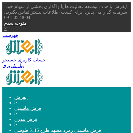
ایفرش با هدف توسعه فعالیت ها یا واگذاری بخشی از سهام خود،
سرمایه گذار می پذیرد. برای کسب اطلاعات بیشتر تماس بگیرید.
09150523004
متوجه شدم
×
فهرست
حساب کاربری
جستجو
پنل کاربری
ایفرش
>
فرش ماشینی
>
فرش مدرن
>
فرش ماشینی زمرد مشهد طرح 5115 طوسی