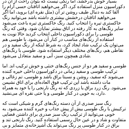
بسیار خوش بدرخشد، اما رنگی نیست که بتوان راحت از آن در
دکوراسیون منزل استفاده کرد. اگر می‌خواهید اتاقتان حسی آرام را
القا کند به دنبال طیف روشن تر آن (مثل نقره ای) بروید، اما اگر
می‌خواهید اتاقتان درخشش بیشتری داشته باشد می‌توانید رنگ
خاکستری تیره‌ را انتخاب کنید. رنگ خاکستری تیره‌ باعث می‌شود
سایر رنگ‌های به کار رفته در اتاق بیشتر نمایان شود. وقتی که رنگ
طوسی را برای دکوراسیون داخلی انتخاب کردید حالا نوبت به
استفاده از رنگ‌های مناسب در کنار آن می‌شود. با طوسی هم
می‌توان یک ترکیب شاد ایجاد کرد، به شرط اینکه از رنگ سفید و در
نقاطی هم، رنگ‌های مختلف دیگر استفاده شود. طوسی با رنگ‌های
شادی همچون سبز، آبی و سفید متعادل می‌شود.
طوسی و سفید هر دو از جنس رنگ‌های خنثی و خوش ترکیب اند. اما
ترکیب طوسی و سفید زمانی در دکوراسیون داخلی خیره کننده
می‌شوند که سفید، روشن و نسبتا براق باشد و طوسی، تم زغالی و
مات داشته باشد این ترکیب فوق العاده‌ای برای اتاق نشیمن
می‌شود. رنگ زرد براق یا زردی که ته رنگ نارنجی را با خود به همراه
دارد، به خوبی در کنار طوسی و یا حتی نقره ای می‌نشید.
رنگ سبز صدری از آن دسته رنگ‌های گرم و شیکی است که
ترکیبش با رنگ طوسی بیش از پیش جذاب و خیره کننده می‌شود. به
خوبی می‌توانید از ترکیب رنگ سبز صدری برای داشتن فضایی
متفاوت و شاد و در عین حال رسمی استفاده کنید. رنگ نارنجی تند و
براق در کنار طوسی پر رنگ می‌تواند یک آشپزخانه‌ی متمایز و بی