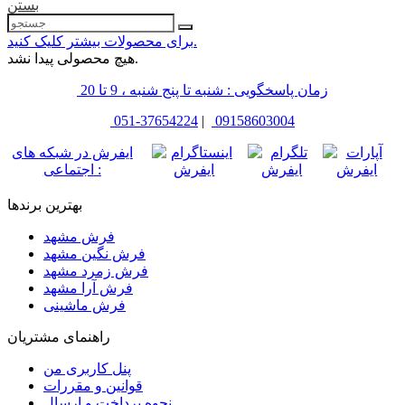
بستن
برای محصولات بیشتر کلیک کنید.
هیچ محصولی پیدا نشد.
زمان پاسخگویی : شنبه تا پنج شنبه ، 9 تا 20
051-37654224
|
09158603004
ایفرش در شبکه های
اجتماعی :
بهترین برندها
فرش مشهد
فرش نگین مشهد
فرش زمرد مشهد
فرش آرا مشهد
فرش ماشینی
راهنمای مشتریان
پنل کاربری من
قوانین و مقررات
نحوه پرداخت و ارسال