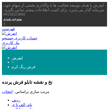
ایفرش با هدف توسعه فعالیت ها یا واگذاری بخشی از سهام خود،
سرمایه گذار می پذیرد. برای کسب اطلاعات بیشتر تماس بگیرید.
09150523004
متوجه شدم
×
فهرست
حساب کاربری
جستجو
پنل کاربری
ایفرش
>
فرش رنگ کرم
نخ و نقشه تابلو فرش پرنده
مرتب سازی براساس :
انتخاب
ردیف
نام، الف تا ی