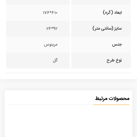
ابعاد (گره)
610*176
سایز (سانتی متر)
92*26
جنس
مرینوس
نوع طرح
گل
محصولات مرتبط