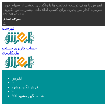
ایفرش با هدف توسعه فعالیت ها یا واگذاری بخشی از سهام خود،
سرمایه گذار می پذیرد. برای کسب اطلاعات بیشتر تماس بگیرید.
09150523004
متوجه شدم
×
فهرست
حساب کاربری
جستجو
پنل کاربری
ایفرش
>
فرش نگین مشهد
>
500 شانه نگین مشهد