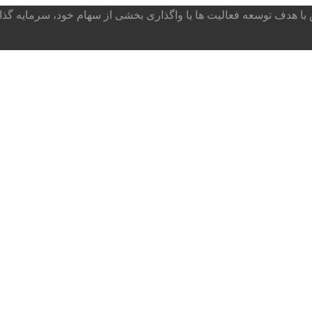
ا هدف توسعه فعالیت ها یا واگذاری بخشی از سهام خود، سرمایه گذار می پذ