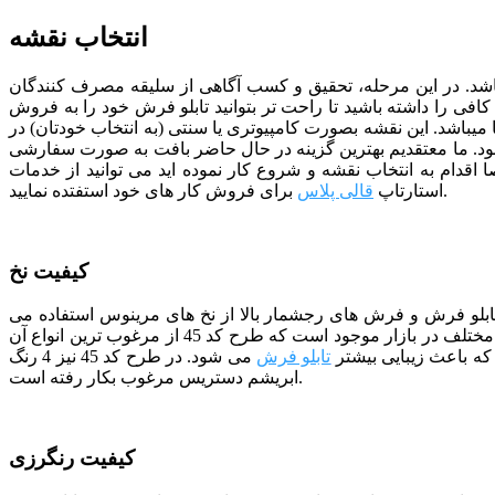
انتخاب نقشه
ی باشد. در این مرحله، تحقیق و کسب آگاهی از سلیقه مصرف کنندگان
افی را داشته باشید تا راحت تر بتوانید تابلو فرش خود را به فروش
رفروش ترین نقشه ها را در اختیار شما قرار دهیم که نقشه تابلو فرش کد 45 نیز یک نمونه از آنها میباشد. این نقشه بصورت کامپیوتری یا سنتی (به انتخاب خودتان) در
د.
ما معتقدیم بهترین گزینه در حال حاضر بافت به صورت سفارشی
ا اقدام به انتخاب نقشه و شروع کار نموده اید می توانید از خدمات
برای فروش کار های خود استفتده نمایید.
استارتاپ
قالی پلاس
کیفیت نخ
 تابلو فرش و فرش های رجشمار بالا از نخ های مرینوس استفاده می
شود. مرینوس نام نوعی نژاد گوسفند خارجی است که دارای پشمی بسیار ظریف می باشد. در حال حاضر نخ های مرینوس با سطوح کیفی مختلف در بازار موجود است که طرح کد 45 از مرغوب ترین انواع آن
ه باعث زیبایی بیشتر
تابلو فرش
می شود. در طرح کد 45 نیز 4 رنگ
ابریشم دستریس مرغوب بکار رفته است.
کیفیت رنگرزی