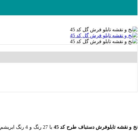
نخ و نقشه تابلوفرش دستباف طرح کد 45
با 27 رنگ و 4 رنگ ابریشم به ابعاد 353 رج در 250 گره