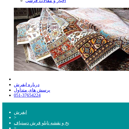
اخبار و مقالات فرشی
درباره ایفرش
پرسش های متداول
051-37654224
ایفرش
>
نخ و نقشه تابلو فرش دستباف
>