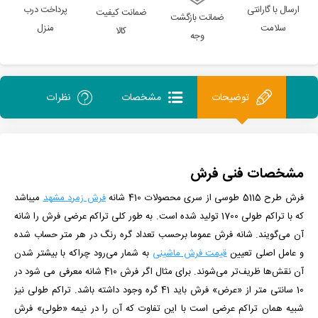
ارسال با گارانتی
پرداخت درب
ضمانت کیفیت
ضمانت بازگشت
سلامت
منزل
کالا
وجه
توضیحات
مشخصات
نظرات
مشخصات فنی فرش
فرش طرح 5115 طوسی از سری محصولات 410 شانه
فرش زمرد مشهد
می­باشد
که با تراکم طولی 1700 تولید شده است. به طور کلی تراکم عرضی فرش را شانه
آن می‌گویند. شانه فرش عموما برحسب تعداد گره رنگ در هر متر حساب شده
و عامل اصلی تعیین
قیمت فرش ماشینی
به شمار می‌رود چراکه با بیشتر شدن
آن نقش‌ها ظریف‌تر می‌شوند. برای مثال اگر فرش 410 شانه معرفی می شود در
10 سانتی متر از «عرض» فرش باید 41 گره وجود داشته باشد. تراکم طولی نیز
شبیه همان تراکم عرضی است با این تفاوت که آن را در نیمه «طولی» فرش