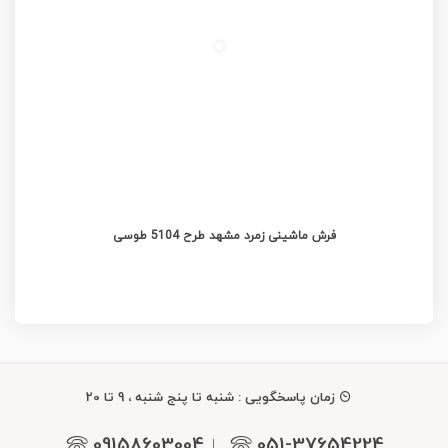
فرش ماشینی زمرد مشهد طرح 5104 طوسی
زمان پاسخگویی : شنبه تا پنج شنبه ، 9 تا 20
09158603004
051-37654224
|