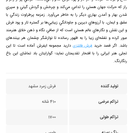
راز كه حركت جهان هستي را تداعي مي‌كند و چرخش و گردش گيتي و سپري
شدن بهار و آمدن بهاري ديگر را به خاطر می‌آورد. زمزمه پرطراوت زندگي با
عشق و ايمان، با آرزوهاي ديرين و جاودانگي زيبايي‌ها بر گستره تار و پود فرش
و اين نقش و نگارهاي عالم هستي است كه از صافي نگاه و ذهن خلاق هنرمند
عبور كرده و نقشه‌ای زیبا را به ظهور رسانده تا نوازشگر چشمان هر بیننده­ای
باشد. اگر قصد خرید
فرش فانتزی
دارید مجموعه ایفرش آماده است تا این
تجلی هنر ایرانی را با افتخار تقدیمتان نماید؛ گوارایتان باد تماشای این باغ
رنگارنگ.
تولید کننده
فرش زمرد مشهد
تراکم عرضی
410 شانه
تراکم طولی
1700
رنگ زمینه
طوسی