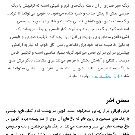
رنگ سبز صدری از آن دسته رنگ‌های گرم و شیکی است که ترکیبش با رنگ
طوسی بیش از پیش جذاب و خیره کننده می‌شود. به خوبی می‌توانید از ترکیب
رنگ سبز صدری برای داشتن فضایی متفاوت و شاد و در عین حال رسمی
استفاده کنید. رنگ نارنجی تند و براق در کنار طوسی پر رنگ می‌تواند یک
آشپزخانه‌ی متمایز و بی نهایت پر انرژی را ایجاد کند. ترکیب صورتی و طوسی
به دلیل خاصیت ملایم خود برای فضا‌هایی مثل اتاق خواب که نیاز به آرامش
بیشتری در آن در آن حس می‌شود گزینه بسیار مناسبی است و ترکیبی خاص،
دوست داشتنی و آرامش بخش را فراهم می‌کند.برای مشاهده دیگر فرش های
با رنگ زمینه طوسی و طیف های ان مانند فیلی، نقره ای و الماسی میتوانید به
شاخه
فرش رنگ طوسی
مراجعه نمایید.
سخن آخر
فرش ايراني پر از زيبایی سحرگونه است، گويي در بهشت قدم گذارده‌اي؛ بهشتي
با رنگ‌هاي سيمين و زرين فام كه باغ‌هاي آن روح از سر بيننده برده، ‌گويي در
باغ بهشت جاوداني سير و سياحت مي‌كند، با رنگ‌هاي درخشان و ناب و پیچش
شاخ و برگ‌ها حركت را در تار و پود فرش تداوم مي‌بخشد. حركتي پر از رمز و