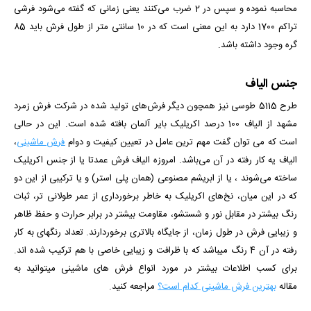
محاسبه نموده و سپس در 2 ضرب می‌کنند یعنی زمانی که گفته می‌شود فرشی
تراکم 1700 دارد به این معنی است که در 10 سانتی متر از طول فرش باید 85
گره وجود داشته باشد.
جنس الیاف
طرح 5115 طوسی نیز همچون دیگر فرش‌های تولید شده در شرکت فرش زمرد
مشهد از الیاف 100 درصد اکریلیک بایر آلمان بافته شده است. این در حالی
است که می توان گفت مهم ترین عامل در تعیین کیفیت و دوام
فرش ماشینی
،
الیاف یه کار رفته در آن می‌باشد. امروزه الیاف فرش عمدتا یا از جنس اکریلیک
ساخته می‌شوند ، یا از ابریشم مصنوعی (همان پلی استر) و یا ترکیبی از این دو
که در این میان، نخ‌های اکریلیک به خاطر برخورداری از عمر طولانی تر، ثبات
رنگ بیشتر در مقابل نور و شستشو، مقاومت بیشتر در برابر حرارت و حفظ ظاهر
و زیبایی فرش در طول زمان، از جایگاه بالاتری برخوردارند. تعداد رنگ­­های به کار
رفته در آن 4 رنگ می­باشد که با ظرافت و زیبایی خاصی با هم ترکیب شده­ اند.
برای کسب اطلاعات بیشتر در مورد انواع فرش های ماشینی میتوانید به
مقاله
بهترین فرش ماشینی کدام است؟
مراجعه کنید.