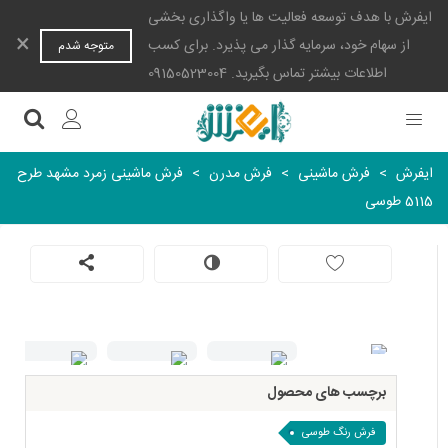
ایفرش با هدف توسعه فعالیت ها یا واگذاری بخشی
×
از سهام خود، سرمایه گذار می پذیرد. برای کسب
متوجه شدم
اطلاعات بیشتر تماس بگیرید. 09150523004
ایفرش
>
فرش ماشینی
>
فرش مدرن
>
فرش ماشینی زمرد مشهد طرح
5115 طوسی
برچسب های محصول
فرش رنگ طوسی