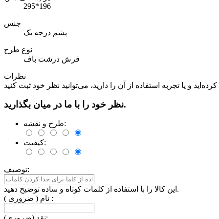
295*196
جنس
پشم درجه یک
نوع طرح
فرش درشت باف
نظرات
نظر خود را با ما در میان بگذارید.
طرح و نقشه:
کیفیت:
توصیف:
این کالا را با استفاده از کلمات کوتاه و ساده توضیح دهید.
نام ( ضروری ) :
نقد (ضروری):