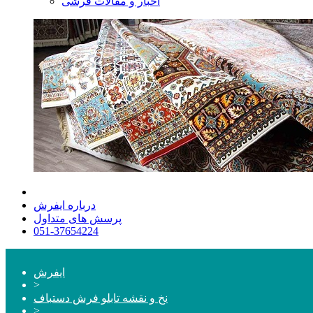
اخبار و مقالات فرشی
درباره ایفرش
پرسش های متداول
051-37654224
ایفرش
>
نخ و نقشه تابلو فرش دستباف
>