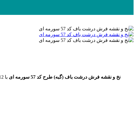
نخ و نقشه
فرش درشت باف (گبه)
طرح کد 57 سورمه ای
با 12 رنگ به ابعاد 1053 رج در 701 گره (رجشمار 25) و سایز 295 در 196 سانتی متر تهیه شده از پشم درجه یک همراه با نقشه کامپیوتری و صوتی