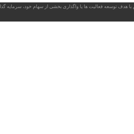
ا هدف توسعه فعالیت ها یا واگذاری بخشی از سهام خود، سرمایه گذار می پذ