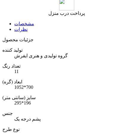
پرداخت درب منزل
مشخصات
نظرات
جزئیات محصول
تولید کننده
گروه تولیدی و هنری ایفرش
تعداد رنگ
11
ابعاد (گره)
1052*700
سایز (سانتی متر)
295*196
جنس
پشم درجه یک
نوع طرح