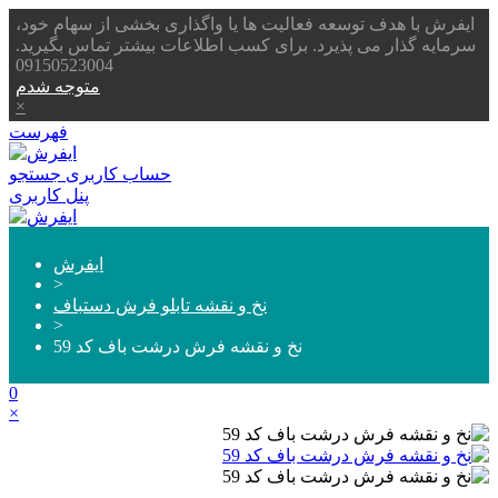
ایفرش با هدف توسعه فعالیت ها یا واگذاری بخشی از سهام خود،
سرمایه گذار می پذیرد. برای کسب اطلاعات بیشتر تماس بگیرید.
09150523004
متوجه شدم
×
فهرست
حساب کاربری
جستجو
پنل کاربری
ایفرش
>
نخ و نقشه تابلو فرش دستباف
>
نخ و نقشه فرش درشت باف کد 59
0
×