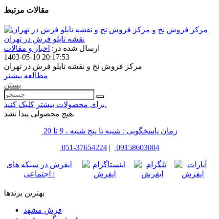
مقالات مرتبط
مرکز فروش نخ و
نقشه تابلو فرش در تهران
ارسال شده در:
اخبار و مقالات
1403-05-10 20:17:53
مرکز فروش نخ و نقشه تابلو فرش در تهران
مطالعه بیشتر
بستن
برای محصولات بیشتر کلیک کنید.
هیچ محصولی پیدا نشد.
زمان پاسخگویی : شنبه تا پنج شنبه ، 9 تا 20
051-37654224
|
09158603004
ایفرش در شبکه های
اجتماعی :
بهترین برندها
فرش مشهد