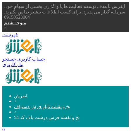
ایفرش با هدف توسعه فعالیت ها یا واگذاری بخشی از سهام خود،
سرمایه گذار می پذیرد. برای کسب اطلاعات بیشتر تماس بگیرید.
09150523004
متوجه شدم
×
فهرست
حساب کاربری
جستجو
پنل کاربری
ایفرش
>
نخ و نقشه تابلو فرش دستباف
>
نخ و نقشه فرش درشت باف کد 54
0