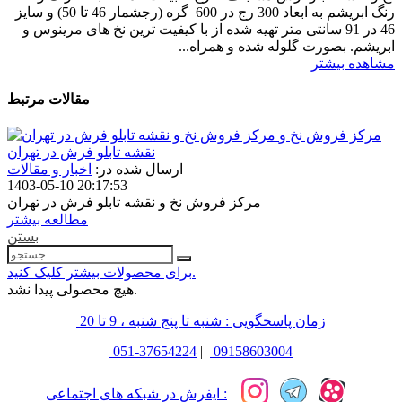
رنگ ابریشم به ابعاد 300 رج در 600 گره (رجشمار 46 تا 50) و سایز
46 در 91 سانتی متر تهیه شده از با کیفیت ترین نخ های مرینوس و
ابریشم. بصورت گلوله شده و همراه...
مشاهده بیشتر
مقالات مرتبط
مرکز فروش نخ و
نقشه تابلو فرش در تهران
ارسال شده در:
اخبار و مقالات
1403-05-10 20:17:53
مرکز فروش نخ و نقشه تابلو فرش در تهران
مطالعه بیشتر
بستن
برای محصولات بیشتر کلیک کنید.
هیچ محصولی پیدا نشد.
زمان پاسخگویی : شنبه تا پنج شنبه ، 9 تا 20
051-37654224
|
09158603004
ایفرش در شبکه های اجتماعی :