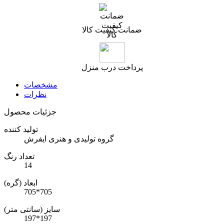
ضمانت کیفیت کالا
پرداخت درب منزل
مشخصات
نظرات
جزئیات محصول
تولید کننده
گروه تولیدی و هنری ایفرش
تعداد رنگ
14
ابعاد (گره)
705*705
سایز (سانتی متر)
197*197