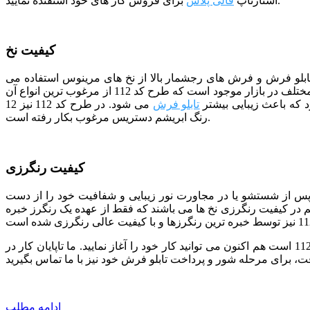
برای فروش کار های خود استفتده نمایید.
استارتاپ
قالی پلاس
کیفیت نخ
 تابلو فرش و فرش های رجشمار بالا از نخ های مرینوس استفاده می
شود. مرینوس نام نوعی نژاد گوسفند خارجی است که دارای پشمی بسیار ظریف می باشد. در حال حاضر نخ های مرینوس با سطوح کیفی مختلف در بازار موجود است که طرح کد 112 از مرغوب ترین انواع آن
 که باعث زیبایی بیشتر
تابلو فرش
می شود. در طرح کد 112 نیز 12
رنگ ابریشم دستریس مرغوب بکار رفته است.
کیفیت رنگرزی
 پس از شستشو یا در مجاورت نور زیبایی و شفافیت خود را از دست
هم در کیفیت رنگرزی نخ ها می باشند که فقط از عهده یک رنگرز خبره
ما تمام تلاش خود را به کار برده ایم تا با استفاده از نیروهای متخصص بهترین کیفیت را در اختیار شما قرار دهیم. اگر انتخاب شما طرح کد 112 است هم اکنون می توانید کار خود را آغاز نمایید. ما تاپایان کار در
ادامه مطلب