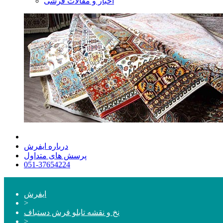
اخبار و مقالات فرشی
درباره ایفرش
پرسش های متداول
051-37654224
ایفرش
>
نخ و نقشه تابلو فرش دستباف
>