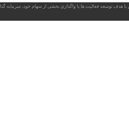
ا هدف توسعه فعالیت ها یا واگذاری بخشی از سهام خود، سرمایه گذار می پذ