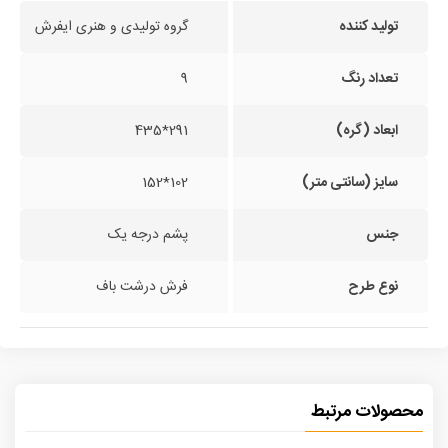
تولید کننده
گروه تولیدی و هنری ایفرش
تعداد رنگ
9
ابعاد (گره)
291*435
سایز (سانتی متر)
102*152
جنس
پشم درجه یک
نوع طرح
فرش درشت باف
محصولات مرتبط