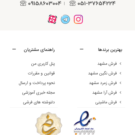
09158603004
051-37654224
|
بهترین برندها
راهنمای مشتریان
فرش مشهد
پنل کاربری من
فرش نگین مشهد
قوانین و مقررات
فرش زمرد مشهد
نحوه پرداخت و ارسال
فرش آرا مشهد
مجله خبری آموزشی
فرش ماشینی
دلنوشته های فرشی