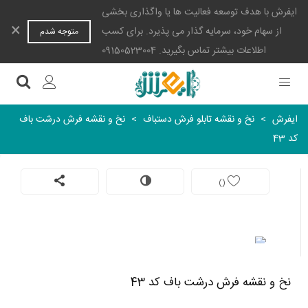
ایفرش با هدف توسعه فعالیت ها یا واگذاری بخشی
×
از سهام خود، سرمایه گذار می پذیرد. برای کسب
متوجه شدم
اطلاعات بیشتر تماس بگیرید. 09150523004
ایفرش
>
نخ و نقشه تابلو فرش دستباف
>
نخ و نقشه فرش درشت باف
کد 43
)
(
نخ و نقشه فرش درشت باف کد 43