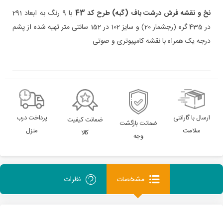
نخ و نقشه
فرش درشت باف (گبه)
طرح کد 43
با 9 رنگ به ابعاد 291
در 435 گره (رجشمار 20) و سایز 102 در 152 سانتی متر تهیه شده از پشم
درجه یک همراه با نقشه کامپیوتری و صوتی
ارسال با گارانتی
پرداخت درب
ضمانت کیفیت
ضمانت بازگشت
سلامت
منزل
کالا
وجه
مشخصات
نظرات