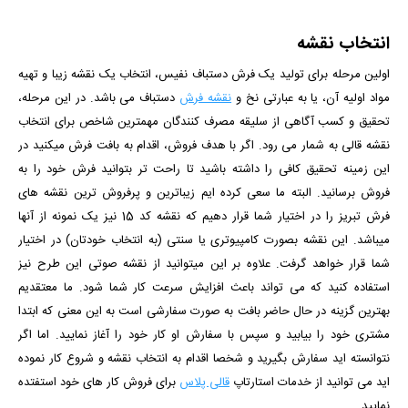
انتخاب نقشه
اولین مرحله برای تولید یک فرش دستباف نفیس، انتخاب یک نقشه زیبا و تهیه
مواد اولیه آن، یا به عبارتی نخ و
نقشه فرش
دستباف می باشد. در این مرحله،
تحقیق و کسب آگاهی از سلیقه مصرف کنندگان مهمترین شاخص برای انتخاب
نقشه قالی به شمار می رود. اگر با هدف فروش، اقدام به بافت فرش میکنید در
این زمینه تحقیق کافی را داشته باشید تا راحت تر بتوانید فرش خود را به
فروش برسانید. البته ما سعی کرده ایم زیباترین و پرفروش ترین نقشه های
فرش تبریز را در اختیار شما قرار دهیم که نقشه کد 15 نیز یک نمونه از آنها
میباشد. این نقشه بصورت کامپیوتری یا سنتی (به انتخاب خودتان) در اختیار
شما قرار خواهد گرفت. علاوه بر این میتوانید از نقشه صوتی این طرح نیز
استفاده کنید که می تواند باعث افزایش سرعت کار شما شود. ما معتقدیم
بهترین گزینه در حال حاضر بافت به صورت سفارشی است به این معنی که ابتدا
مشتری خود را بیابید و سپس با سفارش او کار خود را آغاز نمایید.
اما اگر
نتوانسته اید سفارش بگیرید و شخصا اقدام به انتخاب نقشه و شروع کار نموده
اید می توانید از خدمات استارتاپ
قالی پلاس
برای فروش کار های خود استفتده
نمایید.