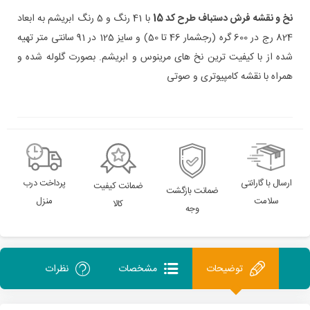
نخ و نقشه
فرش
دستباف طرح کد 15
با 41 رنگ و 5 رنگ ابریشم به ابعاد
824 رج در 600 گره
(رجشمار 46
تا 50
)
و سایز 125 در 91 سانتی متر تهیه
شده از با کیفیت ترین نخ های مرینوس و ابریشم. بصورت گلوله شده و
همراه با نقشه کامپیوتری و صوتی
ارسال با گارانتی
پرداخت درب
ضمانت کیفیت
ضمانت بازگشت
سلامت
منزل
کالا
وجه
توضیحات
مشخصات
نظرات