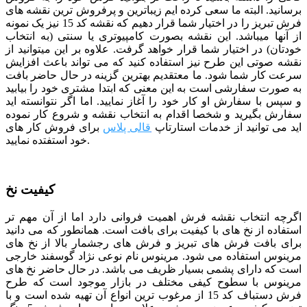
برسانید. البته ما سعی کرده ایم زیباترین و پرفروش ترین نقشه های
فرش تبریز را در اختیار شما قرار دهیم که نقشه کد 15 نیز یک نمونه
از آنها میباشد. این نقشه بصورت کامپیوتری یا سنتی (به انتخاب
خودتان) در اختیار شما قرار خواهد گرفت. علاوه بر این میتوانید از
نقشه صوتی این طرح نیز استفاده کنید که می تواند باعث افزایش
سرعت کار شما شود. ما معتقدیم بهترین گزینه در حال حاضر بافت
به صورت سفارشی است به این معنی که ابتدا مشتری خود را بیابید
و سپس با سفارش او کار خود را آغاز نمایید.
اما اگر نتوانسته اید
سفارش بگیرید و شخصا اقدام به انتخاب نقشه و شروع کار نموده
اید می توانید از خدمات استارتاپ
قالی پلاس
برای فروش کار های
خود استفتده نمایید.
کیفیت نخ
اگرچه انتخاب نقشه فرش اهمیت فروانی دارد اما از آن مهم تر
استفاده از نخ های با کیفیت برای بافت است. همانطور که می دانید
برای بافت فرش های تبریز و فرش های رجشمار بالا از نخ های
مرینوس استفاده می شود. مرینوس نام نوعی نژاد گوسفند خارجی
است که دارای پشمی بسیار ظریف می باشد. در حال حاضر نخ های
مرینوس با سطوح کیفی مختلف در بازار موجود است که طرح
فرش دستباف کد 15 از مرغوب ترین انواع آن تهیه شده است و با