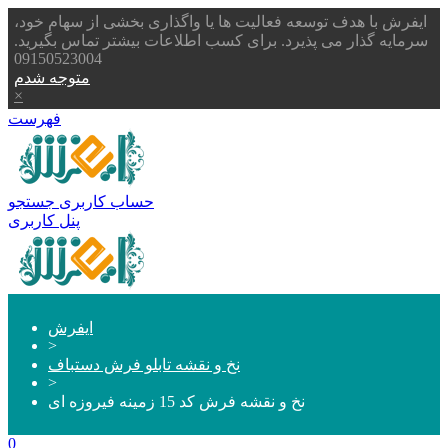
ایفرش با هدف توسعه فعالیت ها یا واگذاری بخشی از سهام خود،
سرمایه گذار می پذیرد. برای کسب اطلاعات بیشتر تماس بگیرید.
09150523004
متوجه شدم
×
فهرست
حساب کاربری
جستجو
پنل کاربری
ایفرش
>
نخ و نقشه تابلو فرش دستباف
>
نخ و نقشه فرش کد 15 زمینه فیروزه ای
0