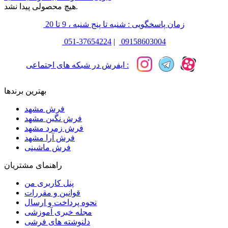
هیچ محصولی پیدا نشد.
زمان پاسخگویی : شنبه تا پنج شنبه ، 9 تا 20
051-37654224
|
09158603004
ایفرش در شبکه های اجتماعی :
بهترین برندها
فرش مشهد
فرش نگین مشهد
فرش زمرد مشهد
فرش آرا مشهد
فرش ماشینی
راهنمای مشتریان
پنل کاربری من
قوانین و مقررات
نحوه پرداخت و ارسال
مجله خبری آموزشی
دلنوشته های فرشی