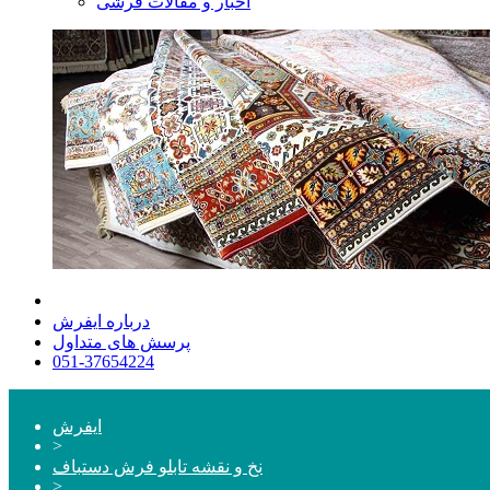
اخبار و مقالات فرشی
درباره ایفرش
پرسش های متداول
051-37654224
ایفرش
>
نخ و نقشه تابلو فرش دستباف
>