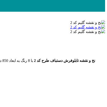
نخ و نقشه تابلوفرش دستباف طرح کد 2
با 8 رنگ به ابعاد 850 در 518 گره و سایز 129 در 78 سانتی متر تهیه شده از با کیفیت ترین نخ های مرینوس. بصورت گلوله شده و همراه با نقشه کامپیوتری و صوتی