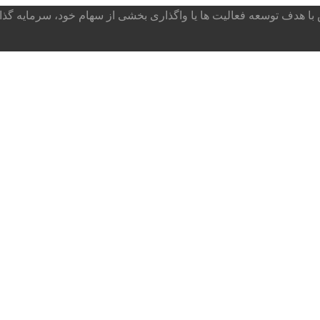
ا هدف توسعه فعالیت ها یا واگذاری بخشی از سهام خود، سرمایه گذار می پذ