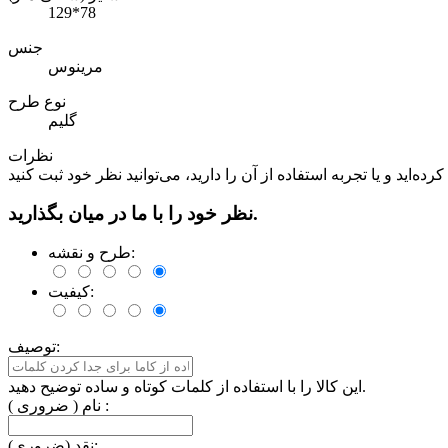
129*78
جنس
مرینوس
نوع طرح
گلیم
نظرات
نظر خود را با ما در میان بگذارید.
طرح و نقشه:
کیفیت:
توصیف:
این کالا را با استفاده از کلمات کوتاه و ساده توضیح دهید.
نام ( ضروری ) :
نقد (ضروری):