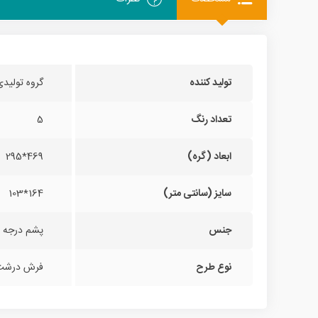
تولید کننده
گروه تولید
تعداد رنگ
5
ابعاد (گره)
469*295
سایز (سانتی متر)
164*103
جنس
پشم درجه 
نوع طرح
فرش درشت