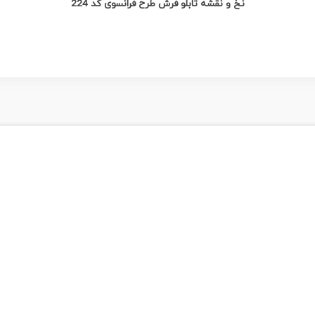
نخ و نقشه تابلو فرش طرح فرانسوی کد 224