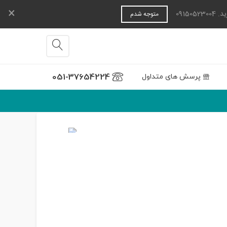
×
0915
متوجه شدم
051-37654224
پرسش های متداول