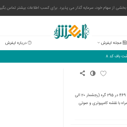
 از سهام خود، سرمایه گذار می پذیرد. برای کسب اطلاعات بیشتر تماس بگیرید. 0523004
مجله ایفرش
درباره ایفرش
ت باف کد 8
با 5 رنگ به ابعاد 469 در 295 گره (رجشمار 20 الی