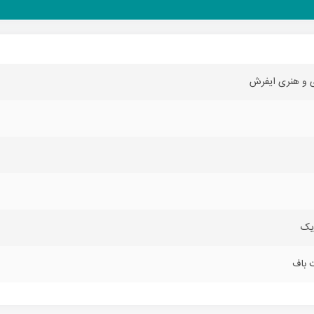
ی و هنری ایفرش
یک
 باف