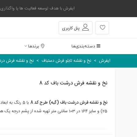
ایفرش با هدف توسعه فعالیت ها یا واگذاری بخشی
پنل کاربری
دسته‌بندی‌ها
برندها
ایفرش
>
نخ و نقشه تابلو فرش دستباف
>
نخ و نقشه فرش درش
نخ و نقشه فرش درشت باف کد 8
نخ و نقشه فرش درشت باف (گبه) طرح کد 8
25) و سایز 164 در 103 سانتی متر تهیه شده از پشم درجه یک همراه با نقشه کامپیوتری و صوتی