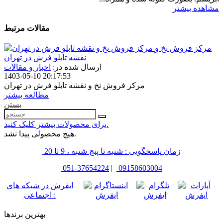
مشاهده بیشتر
مقالات مرتبط
مرکز فروش نخ و
نقشه تابلو فرش در تهران
ارسال شده در:
اخبار و مقالات
1403-05-10 20:17:53
مرکز فروش نخ و نقشه تابلو فرش در تهران
مطالعه بیشتر
بستن
برای محصولات بیشتر کلیک کنید.
هیچ محصولی پیدا نشد.
زمان پاسخگویی : شنبه تا پنج شنبه ، 9 تا 20
051-37654224
|
09158603004
ایفرش در شبکه های
اجتماعی :
بهترین برندها