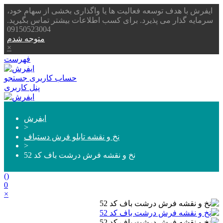
ایفرش با هدف توسعه فعالیت ها یا واگذاری بخشی از سهام خود،
سرمایه گذار می پذیرد. برای کسب اطلاعات بیشتر تماس بگیرید.
09150523004
متوجه شدم
×
فهرست
حساب کاربری
جستجو
پنل کاربری
ایفرش
>
نخ و نقشه تابلو فرش دستباف
>
نخ و نقشه فرش درشت باف کد 52
(
)
0
×