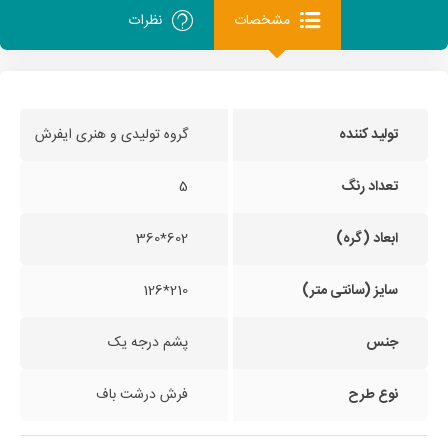
مشخصات
نظرات
تولید کننده
گروه تولیدی و هنری ایفرش
تعداد رنگ
5
ابعاد (گره)
602*360
سایز (سانتی متر)
210*126
جنس
پشم درجه یک
نوع طرح
فرش درشت باف