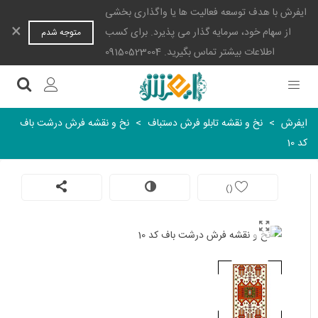
ایفرش با هدف توسعه فعالیت ها یا واگذاری بخشی
×
از سهام خود، سرمایه گذار می پذیرد. برای کسب
متوجه شدم
اطلاعات بیشتر تماس بگیرید. 09150523004
ایفرش
>
نخ و نقشه تابلو فرش دستباف
>
نخ و نقشه فرش درشت باف
کد 10
)
(