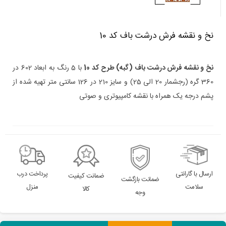
نخ و نقشه فرش درشت باف کد 10
نخ و نقشه
فرش درشت باف (گبه)
طرح کد 10
با 5 رنگ به ابعاد 602 در
360 گره (رجشمار 20 الی 25) و سایز 210 در 126 سانتی متر تهیه شده از
پشم درجه یک همراه با نقشه کامپیوتری و صوتی
ارسال با گارانتی
پرداخت درب
ضمانت کیفیت
ضمانت بازگشت
سلامت
منزل
کالا
وجه