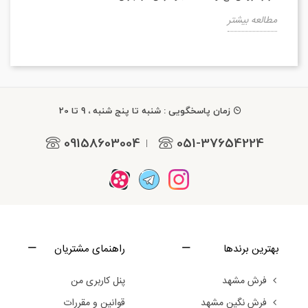
مطالعه بیشتر
زمان پاسخگویی : شنبه تا پنج شنبه ، 9 تا 20
09158603004
051-37654224
|
بهترین برندها
راهنمای مشتریان
فرش مشهد
پنل کاربری من
فرش نگین مشهد
قوانین و مقررات