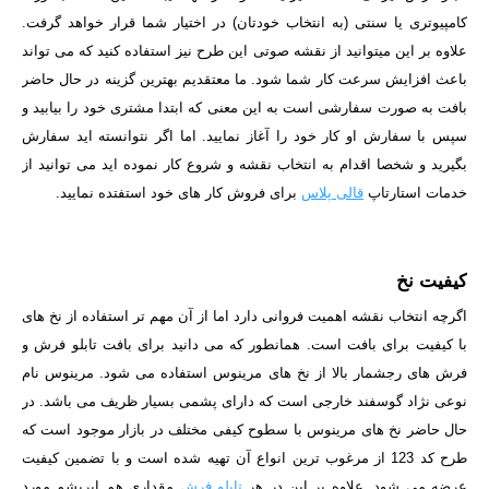
کامپیوتری یا سنتی (به انتخاب خودتان) در اختیار شما قرار خواهد گرفت.
علاوه بر این میتوانید از نقشه صوتی این طرح نیز استفاده کنید که می تواند
باعث افزایش سرعت کار شما شود. ما معتقدیم بهترین گزینه در حال حاضر
بافت به صورت سفارشی است به این معنی که ابتدا مشتری خود را بیابید و
سپس با سفارش او کار خود را آغاز نمایید. اما اگر نتوانسته اید سفارش
بگیرید و شخصا اقدام به انتخاب نقشه و شروع کار نموده اید می توانید از
خدمات استارتاپ
قالی پلاس
برای فروش کار های خود استفتده نمایید.
کیفیت نخ
اگرچه انتخاب نقشه اهمیت فروانی دارد اما از آن مهم تر استفاده از نخ های
با کیفیت برای بافت است. همانطور که می دانید برای بافت تابلو فرش و
فرش های رجشمار بالا از نخ های مرینوس استفاده می شود. مرینوس نام
نوعی نژاد گوسفند خارجی است که دارای پشمی بسیار ظریف می باشد. در
حال حاضر نخ های مرینوس با سطوح کیفی مختلف در بازار موجود است که
طرح کد 123 از مرغوب ترین انواع آن تهیه شده است و با تضمین کیفیت
عرضه می شود. علاوه بر این در هر
تابلو فرش
مقداری هم ابریشم مورد