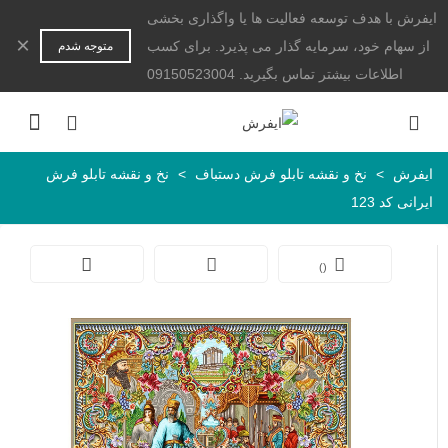
ایفرش با هدف توسعه فعالیت ها یا واگذاری بخشی
×
از سهام خود، سرمایه گذار می پذیرد. برای کسب
متوجه شدم
اطلاعات بیشتر تماس بگیرید. 09150523004
ایفرش
>
نخ و نقشه تابلو فرش دستباف
>
نخ و نقشه تابلو فرش
ایرانی کد 123
)
(