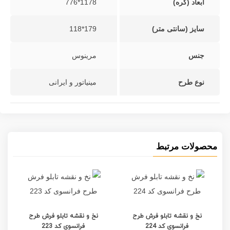
ابعاد (گره)
1178*776
سایز (سانتی متر)
179*118
جنس
مرینوس
نوع طرح
مینیاتور و ایرانی
محصولات مرتبط
نخ و نقشه تابلو فرش طرح
نخ و نقشه تابلو فرش طرح
فرانسوی کد 224
فرانسوی کد 223