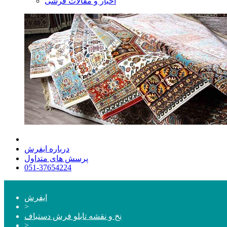
اخبار و مقالات فرشی
درباره ایفرش
پرسش های متداول
051-37654224
ایفرش
>
نخ و نقشه تابلو فرش دستباف
>