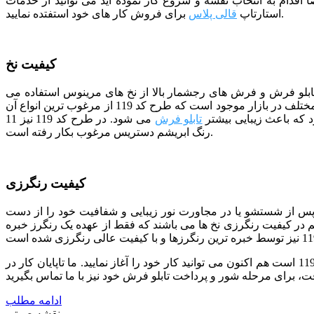
ا اقدام به انتخاب نقشه و شروع کار نموده اید می توانید از خدمات
برای فروش کار های خود استفتده نمایید.
استارتاپ
قالی پلاس
کیفیت نخ
 تابلو فرش و فرش های رجشمار بالا از نخ های مرینوس استفاده می
شود. مرینوس نام نوعی نژاد گوسفند خارجی است که دارای پشمی بسیار ظریف می باشد. در حال حاضر نخ های مرینوس با سطوح کیفی مختلف در بازار موجود است که طرح کد 119 از مرغوب ترین انواع آن
 که باعث زیبایی بیشتر
تابلو فرش
می شود. در طرح کد 119 نیز 11
رنگ ابریشم دستریس مرغوب بکار رفته است.
کیفیت رنگرزی
 پس از شستشو یا در مجاورت نور زیبایی و شفافیت خود را از دست
هم در کیفیت رنگرزی نخ ها می باشند که فقط از عهده یک رنگرز خبره
ما تمام تلاش خود را به کار برده ایم تا با استفاده از نیروهای متخصص بهترین کیفیت را در اختیار شما قرار دهیم. اگر انتخاب شما طرح کد 119 است هم اکنون می توانید کار خود را آغاز نمایید. ما تاپایان کار در
ادامه مطلب
نقشه صوتی