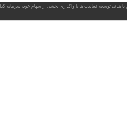
ا هدف توسعه فعالیت ها یا واگذاری بخشی از سهام خود، سرمایه گذار می پذ