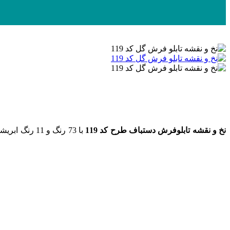
نخ و نقشه تابلوفرش دستباف طرح کد 119
با 73 رنگ و 11 رنگ ابریشم به ابعاد 351 رج در 248 گره