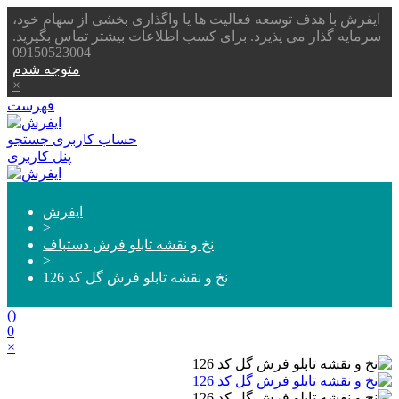
ایفرش با هدف توسعه فعالیت ها یا واگذاری بخشی از سهام خود،
سرمایه گذار می پذیرد. برای کسب اطلاعات بیشتر تماس بگیرید.
09150523004
متوجه شدم
×
فهرست
حساب کاربری
جستجو
پنل کاربری
ایفرش
>
نخ و نقشه تابلو فرش دستباف
>
نخ و نقشه تابلو فرش گل کد 126
(
)
0
×