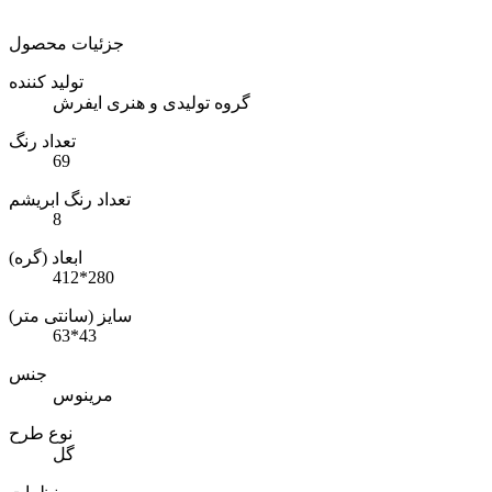
جزئیات محصول
تولید کننده
گروه تولیدی و هنری ایفرش
تعداد رنگ
69
تعداد رنگ ابریشم
8
ابعاد (گره)
412*280
سایز (سانتی متر)
63*43
جنس
مرینوس
نوع طرح
گل