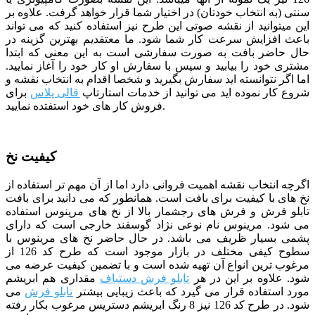
سنتی (به انتخاب خودتان) در اختیار شما قرار خواهد گرفت. علاوه بر
این میتوانید از نقشه صوتی این طرح نیز استفاده کنید که می تواند
باعث افزایش سرعت کار شما شود.
ما معتقدیم بهترین گزینه در
حال حاضر بافت به صورت سفارشی است به این معنی که ابتدا
مشتری خود را بیابید و سپس با سفارش او کار خود را آغاز نمایید.
اما اگر نتوانسته اید سفارش بگیرید و شخصا اقدام به انتخاب نقشه و
شروع کار نموده اید می توانید از خدمات استارتاپ
قالی پلاس
برای
فروش کار های خود استفتده نمایید.
کیفیت نخ
اگرچه انتخاب نقشه اهمیت فروانی دارد اما از آن مهم تر استفاده از
نخ های با کیفیت برای بافت است. همانطور که می دانید برای بافت
تابلو فرش و فرش های رجشمار بالا از نخ های مرینوس استفاده
می شود. مرینوس نام نوعی نژاد گوسفند خارجی است که دارای
پشمی بسیار ظریف می باشد. در حال حاضر نخ های مرینوس با
سطوح کیفی مختلف در بازار موجود است که طرح کد 126 از
مرغوب ترین انواع آن تهیه شده است و با تضمین کیفیت عرضه می
شود. علاوه بر این در هر
تابلو فرش دستباف
مقداری هم ابریشم
مورد استفاده قرار می گیرد که باعث زیبایی بیشتر
تابلو فرش
می
شود. در طرح کد 126 نیز 8 رنگ ابریشم دستریس مرغوب بکار رفته