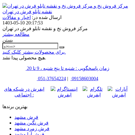
مرکز فروش نخ و
نقشه تابلو فرش در تهران
ارسال شده در:
اخبار و مقالات
1403-05-10 20:17:53
مرکز فروش نخ و نقشه تابلو فرش در تهران
مطالعه بیشتر
بستن
برای محصولات بیشتر کلیک کنید.
هیچ محصولی پیدا نشد.
زمان پاسخگویی : شنبه تا پنج شنبه ، 9 تا 20
051-37654224
|
09158603004
ایفرش در شبکه های
اجتماعی :
بهترین برندها
فرش مشهد
فرش نگین مشهد
فرش زمرد مشهد
فرش آرا مشهد