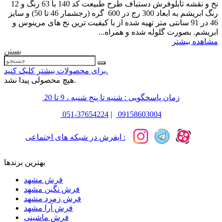
نخ و نقشه تابلوفرش دستباف طرح طبیعت کد 140 با 63 رنگ و 12
رنگ ابریشم به ابعاد 300 رج در 600 گره (رجشمار 46 تا 50) و سایز
46 در 91 سانتی متر تهیه شده از با کیفیت ترین نخ های مرینوس و
ابریشم. بصورت گلوله شده و همراه...
مشاهده بیشتر
بستن
برای محصولات بیشتر کلیک کنید.
هیچ محصولی پیدا نشد.
زمان پاسخگویی : شنبه تا پنج شنبه ، 9 تا 20
051-37654224
|
09158603004
ایفرش در شبکه های اجتماعی :
بهترین برندها
فرش مشهد
فرش نگین مشهد
فرش زمرد مشهد
فرش آرا مشهد
فرش ماشینی