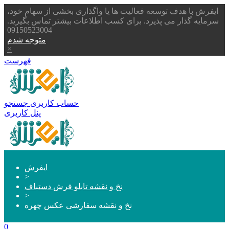
ایفرش با هدف توسعه فعالیت ها یا واگذاری بخشی از سهام خود،
سرمایه گذار می پذیرد. برای کسب اطلاعات بیشتر تماس بگیرید.
09150523004
متوجه شدم
×
فهرست
حساب کاربری
جستجو
پنل کاربری
ایفرش
>
نخ و نقشه تابلو فرش دستباف
>
نخ و نقشه سفارشی عکس چهره
0