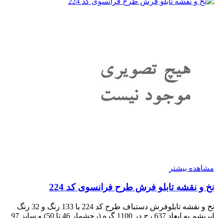
مشاهده بیشتر
نخ و نقشه تابلو فرش طرح فرانسوی کد 224
نخ و نقشه تابلوفرش دستباف طرح کد 224 با 133 رنگ و 32 رنگ
ابریشم به ابعاد 637 رج در 1100 گره (رجشمار 46 تا 50) و سایز 97