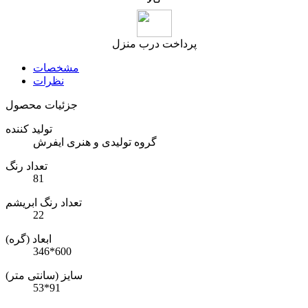
پرداخت درب منزل
مشخصات
نظرات
جزئیات محصول
تولید کننده
گروه تولیدی و هنری ایفرش
تعداد رنگ
81
تعداد رنگ ابریشم
22
ابعاد (گره)
346*600
سایز (سانتی متر)
53*91