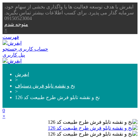
ایفرش با هدف توسعه فعالیت ها یا واگذاری بخشی از سهام خود،
سرمایه گذار می پذیرد. برای کسب اطلاعات بیشتر تماس بگیرید.
09150523004
متوجه شدم
×
فهرست
حساب کاربری
جستجو
پنل کاربری
ایفرش
>
نخ و نقشه تابلو فرش دستباف
>
نخ و نقشه تابلو فرش طرح طبیعت کد 126
0
×