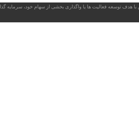
ا هدف توسعه فعالیت ها یا واگذاری بخشی از سهام خود، سرمایه گذار می پذ