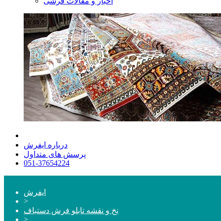
اخبار و مقالات فرشی
درباره ایفرش
پرسش های متداول
051-37654224
ایفرش
>
نخ و نقشه تابلو فرش دستباف
>