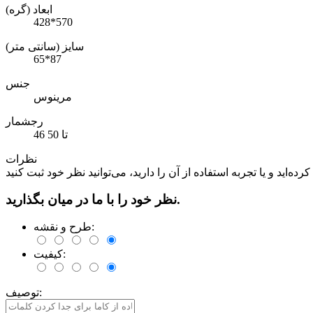
ابعاد (گره)
428*570
سایز (سانتی متر)
65*87
جنس
مرینوس
رجشمار
46 تا 50
نظرات
نظر خود را با ما در میان بگذارید.
طرح و نقشه:
کیفیت:
توصیف: