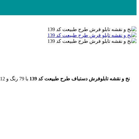
نخ و نقشه تابلوفرش دستباف طرح طبیعت کد 139
با 79 رنگ و 12رنگ ابریشم به ابعاد 428 رج در 570 گره