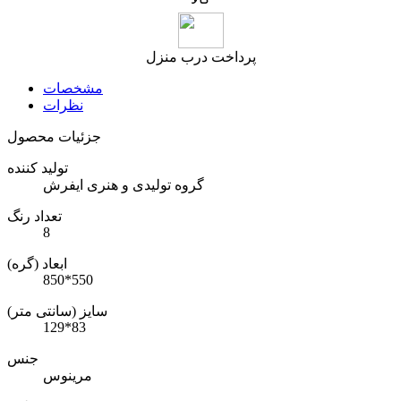
پرداخت درب منزل
مشخصات
نظرات
جزئیات محصول
تولید کننده
گروه تولیدی و هنری ایفرش
تعداد رنگ
8
ابعاد (گره)
850*550
سایز (سانتی متر)
129*83
جنس
مرینوس