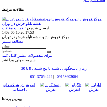
مقالات مرتبط
مرکز فروش نخ و
نقشه تابلو فرش در تهران
ارسال شده در:
اخبار و مقالات
1403-05-10 20:17:53
مرکز فروش نخ و نقشه تابلو فرش در تهران
مطالعه بیشتر
بستن
برای محصولات بیشتر کلیک کنید.
هیچ محصولی پیدا نشد.
زمان پاسخگویی : شنبه تا پنج شنبه ، 9 تا 20
051-37654224
|
09158603004
ایفرش در شبکه های
اجتماعی :
بهترین برندها