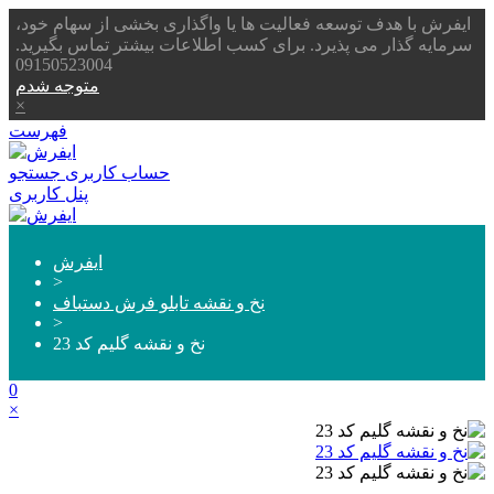
ایفرش با هدف توسعه فعالیت ها یا واگذاری بخشی از سهام خود،
سرمایه گذار می پذیرد. برای کسب اطلاعات بیشتر تماس بگیرید.
09150523004
متوجه شدم
×
فهرست
حساب کاربری
جستجو
پنل کاربری
ایفرش
>
نخ و نقشه تابلو فرش دستباف
>
نخ و نقشه گلیم کد 23
0
×