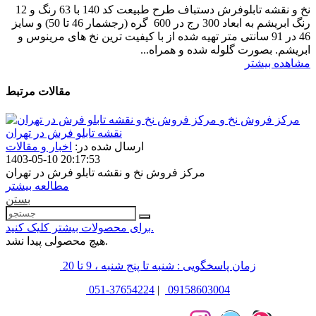
نخ و نقشه تابلوفرش دستباف طرح طبیعت کد 140 با 63 رنگ و 12
رنگ ابریشم به ابعاد 300 رج در 600 گره (رجشمار 46 تا 50) و سایز
46 در 91 سانتی متر تهیه شده از با کیفیت ترین نخ های مرینوس و
ابریشم. بصورت گلوله شده و همراه...
مشاهده بیشتر
مقالات مرتبط
مرکز فروش نخ و
نقشه تابلو فرش در تهران
ارسال شده در:
اخبار و مقالات
1403-05-10 20:17:53
مرکز فروش نخ و نقشه تابلو فرش در تهران
مطالعه بیشتر
بستن
برای محصولات بیشتر کلیک کنید.
هیچ محصولی پیدا نشد.
زمان پاسخگویی : شنبه تا پنج شنبه ، 9 تا 20
051-37654224
|
09158603004