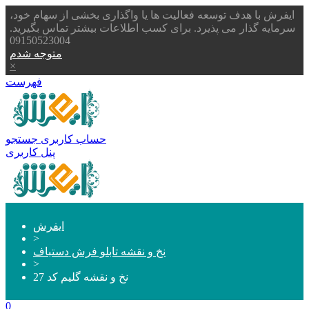
ایفرش با هدف توسعه فعالیت ها یا واگذاری بخشی از سهام خود،
سرمایه گذار می پذیرد. برای کسب اطلاعات بیشتر تماس بگیرید.
09150523004
متوجه شدم
×
فهرست
حساب کاربری
جستجو
پنل کاربری
ایفرش
>
نخ و نقشه تابلو فرش دستباف
>
نخ و نقشه گلیم کد 27
0