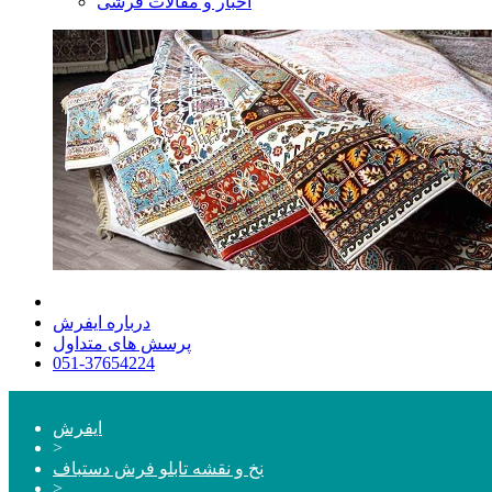
اخبار و مقالات فرشی
درباره ایفرش
پرسش های متداول
051-37654224
ایفرش
>
نخ و نقشه تابلو فرش دستباف
>