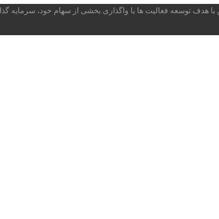
ا هدف توسعه فعالیت ها یا واگذاری بخشی از سهام خود، سرمایه گذار می پذ