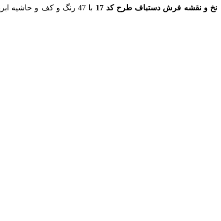
نخ و نقشه
فرش
دستباف طرح کد 17
با 47 رنگ و کف و حاشیه ابریشم به ابعاد 1558 در 1100 گره