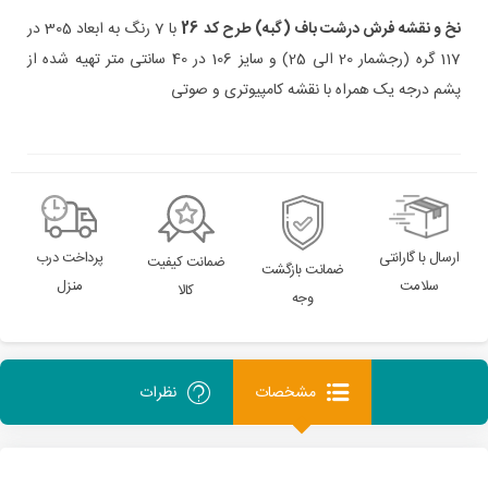
نخ و نقشه
فرش درشت باف (گبه)
طرح کد 26
با 7 رنگ به ابعاد 305 در
117 گره (رجشمار 20 الی 25) و سایز 106 در 40 سانتی متر تهیه شده از
پشم درجه یک همراه با نقشه کامپیوتری و صوتی
ارسال با گارانتی
پرداخت درب
ضمانت کیفیت
ضمانت بازگشت
سلامت
منزل
کالا
وجه
مشخصات
نظرات