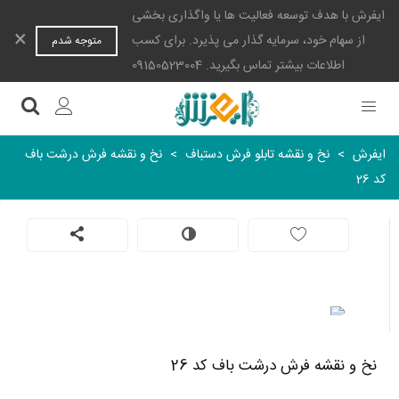
ایفرش با هدف توسعه فعالیت ها یا واگذاری بخشی
×
از سهام خود، سرمایه گذار می پذیرد. برای کسب
متوجه شدم
اطلاعات بیشتر تماس بگیرید. 09150523004
ایفرش
>
نخ و نقشه تابلو فرش دستباف
>
نخ و نقشه فرش درشت باف
کد 26
نخ و نقشه فرش درشت باف کد 26