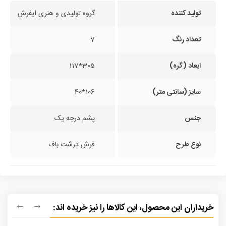
تولید کننده
گروه تولیدی و هنری ایفرش
تعداد رنگ
7
ابعاد (گره)
305*117
سایز (سانتی متر)
106*40
جنس
پشم درجه یک
نوع طرح
فرش درشت باف
خریداران این محصول، این کالاها را نیز خریده اند: