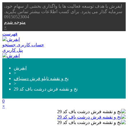
ایفرش با هدف توسعه فعالیت ها یا واگذاری بخشی از سهام خود،
سرمایه گذار می پذیرد. برای کسب اطلاعات بیشتر تماس بگیرید.
09150523004
متوجه شدم
×
فهرست
حساب کاربری
جستجو
پنل کاربری
ایفرش
>
نخ و نقشه تابلو فرش دستباف
>
نخ و نقشه فرش درشت باف کد 29
0
×