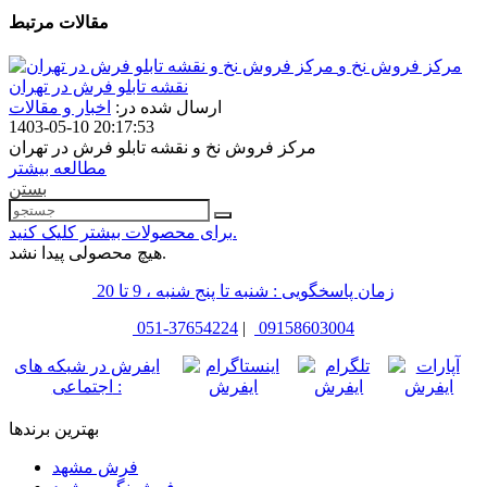
مقالات مرتبط
مرکز فروش نخ و
نقشه تابلو فرش در تهران
ارسال شده در:
اخبار و مقالات
1403-05-10 20:17:53
مرکز فروش نخ و نقشه تابلو فرش در تهران
مطالعه بیشتر
بستن
برای محصولات بیشتر کلیک کنید.
هیچ محصولی پیدا نشد.
زمان پاسخگویی : شنبه تا پنج شنبه ، 9 تا 20
051-37654224
|
09158603004
ایفرش در شبکه های
اجتماعی :
بهترین برندها
فرش مشهد