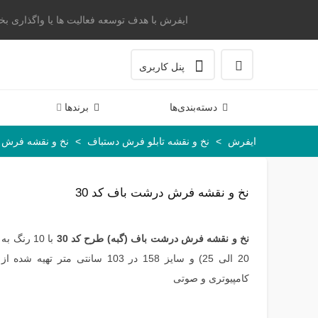
ایفرش با هدف توسعه فعالیت ها یا واگذاری بخشی 
پنل کاربری
دسته‌بندی‌ها
برندها
ایفرش
>
نخ و نقشه تابلو فرش دستباف
>
نخ و نقشه فرش د
نخ و نقشه فرش درشت باف کد 30
نخ و نقشه
فرش درشت باف (گبه)
طرح کد 30
20 الی 25) و سایز 158 در 103 سانتی 
کامپیوتری و صوتی