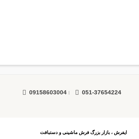
09158603004
051-37654224
|
ایفرش ، بازار بزرگ فرش ماشینی و دستبافت