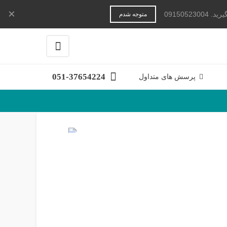
×
091505
متوجه شدم
051-37654224
پرسش های متداول