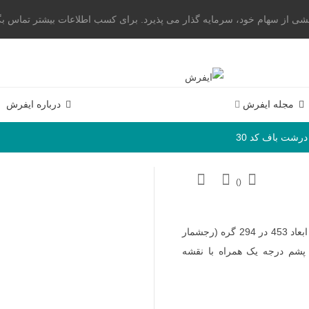
از سهام خود، سرمایه گذار می پذیرد. برای کسب اطلاعات بیشتر تماس بگیرید. 23004
مجله ایفرش
درباره ایفرش
رشت باف کد 30
)
(
با 10 رنگ به ابعاد 453 در 294 گره (رجشمار
متر تهیه شده از پشم درجه یک همراه با نقشه