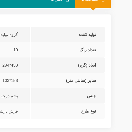
تولید کننده
گروه تولید
تعداد رنگ
10
ابعاد (گره)
453*294
سایز (سانتی متر)
158*103
جنس
پشم درجه 
نوع طرح
فرش درشت