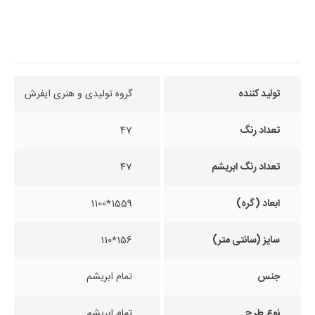
تولید کننده
گروه تولیدی و هنری ایفرش
تعداد رنگ
47
تعداد رنگ ابریشم
47
ابعاد (گره)
1559*1100
سایز (سانتی متر)
156*110
جنس
تمام ابریشم
نوع طرح
تمام ابریشم