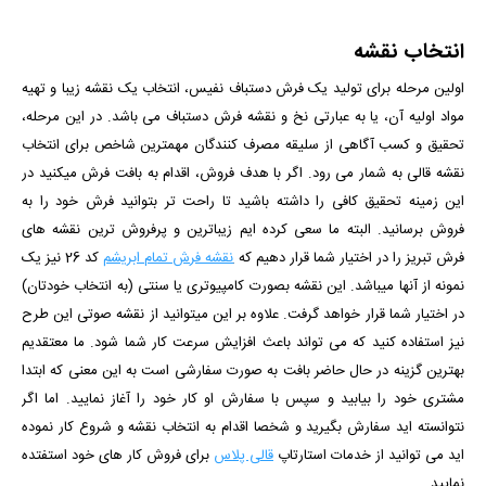
انتخاب نقشه
اولین مرحله برای تولید یک فرش دستباف نفیس، انتخاب یک نقشه زیبا و تهیه
مواد اولیه آن، یا به عبارتی نخ و نقشه فرش دستباف می باشد. در این مرحله،
تحقیق و کسب آگاهی از سلیقه مصرف کنندگان مهمترین شاخص برای انتخاب
نقشه قالی به شمار می رود. اگر با هدف فروش، اقدام به بافت فرش میکنید در
این زمینه تحقیق کافی را داشته باشید تا راحت تر بتوانید فرش خود را به
فروش برسانید. البته ما سعی کرده ایم زیباترین و پرفروش ترین نقشه های
فرش تبریز را در اختیار شما قرار دهیم که
نقشه فرش تمام ابریشم
کد 26 نیز یک
نمونه از آنها میباشد. این نقشه بصورت کامپیوتری یا سنتی (به انتخاب خودتان)
در اختیار شما قرار خواهد گرفت. علاوه بر این میتوانید از نقشه صوتی این طرح
نیز استفاده کنید که می تواند باعث افزایش سرعت کار شما شود. ما معتقدیم
بهترین گزینه در حال حاضر بافت به صورت سفارشی است به این معنی که ابتدا
مشتری خود را بیابید و سپس با سفارش او کار خود را آغاز نمایید.
اما اگر
نتوانسته اید سفارش بگیرید و شخصا اقدام به انتخاب نقشه و شروع کار نموده
اید می توانید از خدمات استارتاپ
قالی پلاس
برای فروش کار های خود استفتده
نمایید.