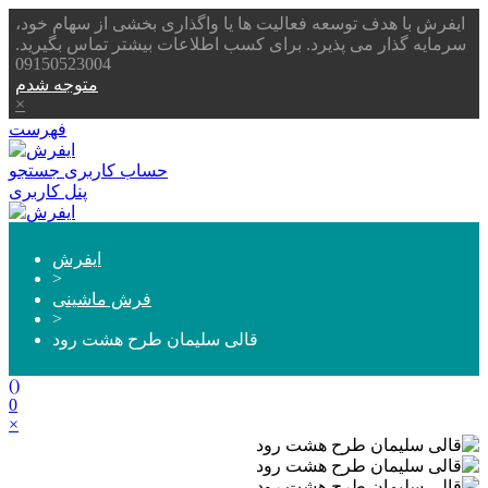
ایفرش با هدف توسعه فعالیت ها یا واگذاری بخشی از سهام خود،
سرمایه گذار می پذیرد. برای کسب اطلاعات بیشتر تماس بگیرید.
09150523004
متوجه شدم
×
فهرست
حساب کاربری
جستجو
پنل کاربری
ایفرش
>
فرش ماشینی
>
قالی سلیمان طرح هشت رود
(
)
0
×