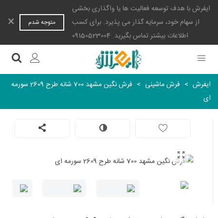
ایفرش با هدف توسعه فعالیت ها یا واگذاری بخشی
×
از سهام خود، سرمایه گذار می پذیرد. برای کسب
متوجه شدم
اطلاعات بیشتر تماس بگیرید. 09150523004
ایفرش
>
فرش ماشینی
>
فرش نگین مشهد 700 شانه طرح 2609 سورمه
ای