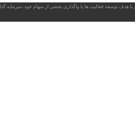
ا هدف توسعه فعالیت ها یا واگذاری بخشی از سهام خود، سرمایه گذار می پذ