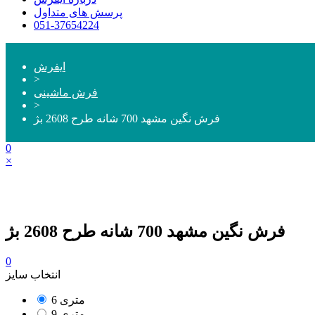
پرسش های متداول
051-37654224
ایفرش
>
فرش ماشینی
>
فرش نگین مشهد 700 شانه طرح 2608 بژ
0
×
فرش نگین مشهد 700 شانه طرح 2608 بژ
0
انتخاب سایز
6 متری
9 متری