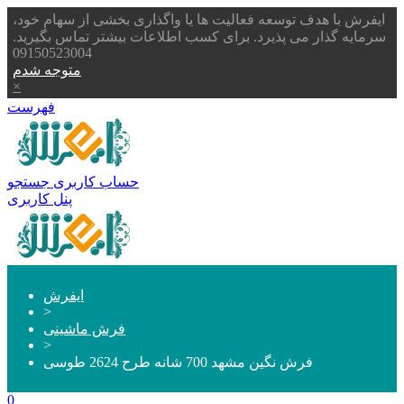
ایفرش با هدف توسعه فعالیت ها یا واگذاری بخشی از سهام خود،
سرمایه گذار می پذیرد. برای کسب اطلاعات بیشتر تماس بگیرید.
09150523004
متوجه شدم
×
فهرست
حساب کاربری
جستجو
پنل کاربری
ایفرش
>
فرش ماشینی
>
فرش نگین مشهد 700 شانه طرح 2624 طوسی
0