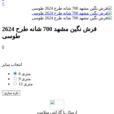
×
فرش نگین مشهد 700 شانه طرح 2624
طوسی
0
انتخاب سایز
6 متری
9 متری
12 متری
ارسال با گارانتی سلامت