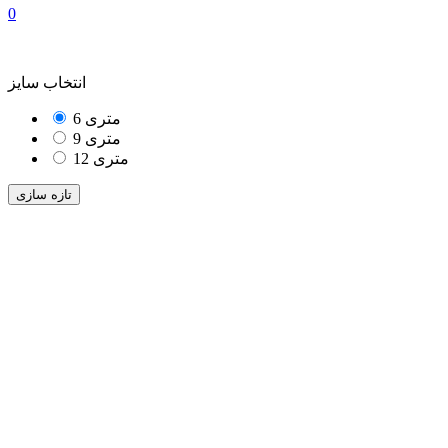
0
انتخاب سایز
6 متری
9 متری
12 متری