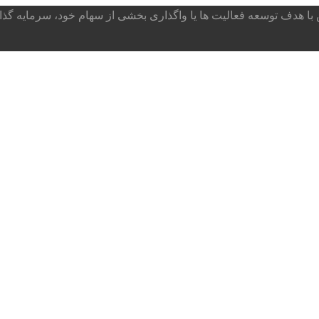
ا هدف توسعه فعالیت ها یا واگذاری بخشی از سهام خود، سرمایه گذار می پذ