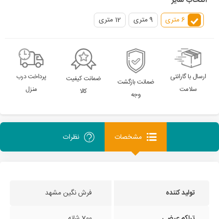
انتخاب سایز
6 متری
9 متری
12 متری
ارسال با گارانتی
پرداخت درب
ضمانت کیفیت
ضمانت بازگشت
سلامت
منزل
کالا
وجه
مشخصات
نظرات
تولید کننده
فرش نگین مشهد
تراکم عرضی
700 شانه