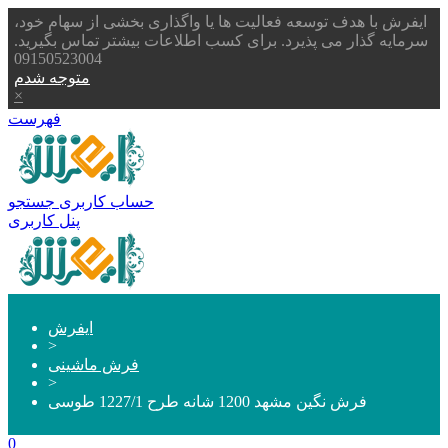
ایفرش با هدف توسعه فعالیت ها یا واگذاری بخشی از سهام خود،
سرمایه گذار می پذیرد. برای کسب اطلاعات بیشتر تماس بگیرید.
09150523004
متوجه شدم
×
فهرست
حساب کاربری
جستجو
پنل کاربری
ایفرش
>
فرش ماشینی
>
فرش نگین مشهد 1200 شانه طرح 1227/1 طوسی
0