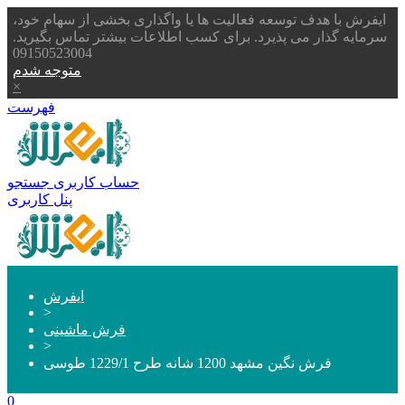
ایفرش با هدف توسعه فعالیت ها یا واگذاری بخشی از سهام خود،
سرمایه گذار می پذیرد. برای کسب اطلاعات بیشتر تماس بگیرید.
09150523004
متوجه شدم
×
فهرست
حساب کاربری
جستجو
پنل کاربری
ایفرش
>
فرش ماشینی
>
فرش نگین مشهد 1200 شانه طرح 1229/1 طوسی
0