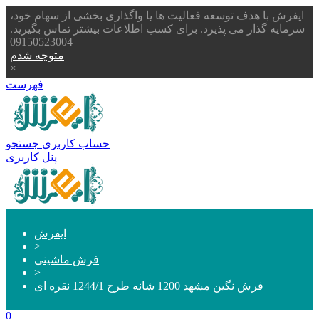
ایفرش با هدف توسعه فعالیت ها یا واگذاری بخشی از سهام خود،
سرمایه گذار می پذیرد. برای کسب اطلاعات بیشتر تماس بگیرید.
09150523004
متوجه شدم
×
فهرست
حساب کاربری
جستجو
پنل کاربری
ایفرش
>
فرش ماشینی
>
فرش نگین مشهد 1200 شانه طرح 1244/1 نقره ای
0