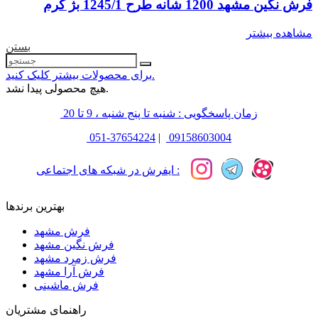
فرش نگین مشهد 1200 شانه طرح 1245/1 بژ کرم
مشاهده بیشتر
بستن
برای محصولات بیشتر کلیک کنید.
هیچ محصولی پیدا نشد.
زمان پاسخگویی : شنبه تا پنج شنبه ، 9 تا 20
051-37654224
|
09158603004
ایفرش در شبکه های اجتماعی :
بهترین برندها
فرش مشهد
فرش نگین مشهد
فرش زمرد مشهد
فرش آرا مشهد
فرش ماشینی
راهنمای مشتریان