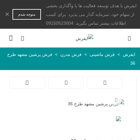
ایفرش با هدف توسعه فعالیت ها یا واگذاری بخشی
×
از سهام خود، سرمایه گذار می پذیرد. برای کسب
متوجه شدم
اطلاعات بیشتر تماس بگیرید. 09150523004
ایفرش
>
فرش ماشینی
>
فرش مدرن
>
فرش پرشین مشهد طرح
36