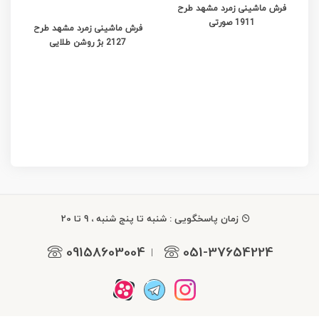
فرش ماشینی زمرد مشهد طرح
1911 صورتی
فرش ماشینی زمرد مشهد طرح
2127 بژ روشن طلایی
زمان پاسخگویی : شنبه تا پنج شنبه ، 9 تا 20
09158603004
051-37654224
|