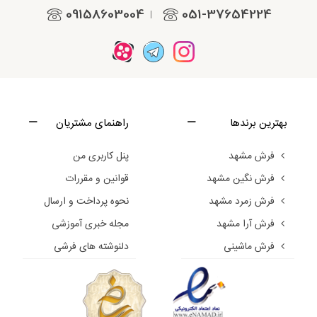
09158603004
051-37654224
|
بهترین برندها
راهنمای مشتریان
فرش مشهد
پنل کاربری من
فرش نگین مشهد
قوانین و مقررات
فرش زمرد مشهد
نحوه پرداخت و ارسال
فرش آرا مشهد
مجله خبری آموزشی
فرش ماشینی
دلنوشته های فرشی