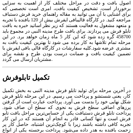
اصول بافت و دقت در مراحل مختلف کار از اهمیت به سزایی
برخوردار است. تشخیص کیفیت بافت، امری است تخصصی که
برای آشنایی با آن می توانید به مقاله راهنمای خرید فرش دستباف
مراجعه کنید. در کارگاه قالیبافی ایفرش بیش از 120 بافنده با تجربه
و متعهد مشغول به فعالیت هستند که زیر نظر اساتید خبره به بافت
تابلو فرش می پردازند. برای بافت طرح مدینه النبی در مجموع باید
458700 گره زده شود که این کار 5 ماه زمان خواهد برد. در این
مرحله تمام تلاشها به کار برده می شود تا بهترین کیفیت بافت به
مشتری عرضه شود.کلیه سفارشات در کارگاه قالی بافی ایفرش با
تضمین کیفیت بافت و ضمانت درست بودن طرح و نقشه برای
مشتریان ارسال می گردد.
تکمیل تابلوفرش
در آخرین مرحله برای تولید تابلو فرش مدینه النبی به بخش تکمیل
کار، یعنی شستشو و پرداخت می رسیم. در این مرحله تابلو فرش
شکل نهایی خود را بدست می آورد. پرداخت عبارت است از گرفتن
پرزهای اضافی سطح فرش به نحوی که سطح آن صاف شود.
پرداخت تابلو فرش دستبافت یکی از حساس‌ترین مراحل بافت تابو
فرش است و تنها کسانی قادر به انجام آن هستند که در این کار
تجربه کافی داشته باشند زیرا با کوچک‌ترین اشتباه، حاصل کار پر
زحمت بافنده به هدر داده می‌شود. پرداخت برجسته یکی از انواع