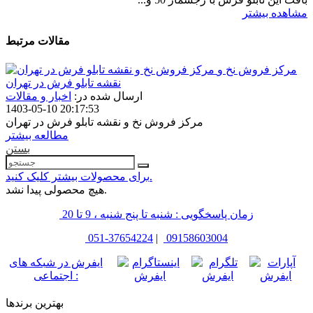
مشاهده بیشتر
مقالات مرتبط
مرکز فروش نخ و
نقشه تابلو فرش در تهران
ارسال شده در:
اخبار و مقالات
1403-05-10 20:17:53
مرکز فروش نخ و نقشه تابلو فرش در تهران
مطالعه بیشتر
بستن
برای محصولات بیشتر کلیک کنید.
هیچ محصولی پیدا نشد.
زمان پاسخگویی : شنبه تا پنج شنبه ، 9 تا 20
051-37654224
|
09158603004
ایفرش در شبکه های
اجتماعی :
بهترین برندها