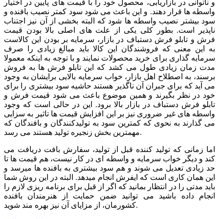
و ناتوانی در بازاریابی، محصول خود را با قیمت های پایین در اختیار
واسطه ها قرار دهند. و این باعث می شود سود کمتر نصیب بافنده و
سود بیشتر نصیب واسطه ها شود که البته بخشی از آن نیز اجتناب
ناپذیر است. بطور کلی یکی از علت های اصلی بالا بودن قیمت
فرش و تابلو فرش دستباف در بازار، سرمایه بر بودن این کالاست
به این معنی که فروشندگان این کالا باید مبالغ زیادی را صرف
سرمایه گذاری برای خرید محصولات نمایند و با توجه به اینکه معمولا
مدت زمان زیادی طول می کشد که این تابلو فرش ها به فروش
برسند، به اصطلاح اهل بازار، خواب سرمایه بالایی برایشان به وجود
می آید که برای جبران آن ناگذیر هستند حاشیه سود بیشتری را برای
خود در نظر بگیرند و همین موضوع باعث می شود قیمت فرش و
تابلو فرش دستباف در بازار بالا برود. این در حالی است که وجود
واسطه های غیر ضروری نیز بر این افزایش قیمت ها تاثیر به سزایی
می گذارند به نحوی که کمترین سود به تولیدکنندگان و بافندگان که
مهمترین بخش زنجیره تولید هستند می رسد.
اما زمانی که تولید کننده قبل از تولید، سفارش بافت دریافت می
کند و دیگر خواب سرمایه و واسطه ای در کار نیست، هم قیمت ها تا
حد زیادی تعدیل می شوند و هم سود بیشتری به بافنده ها میرسد و
این همان کاری است که ایفرش انجام میدهد. البته در این روش شما
باید مدتی را در انتظار بمانید که اگر از قبل برای برنامه ریزی لازم را
انجام داده باشید می توانید ضمن حمایت از هنرمندان بافنده
کشورمان، از مزایای آن نیز بهره مند شوید.