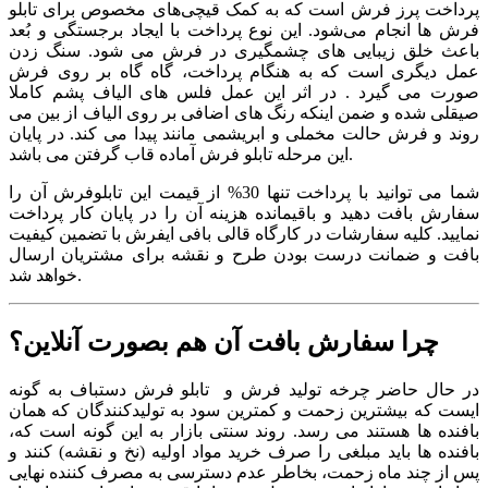
پرداخت پرز فرش است که به کمک قیچی‌های مخصوص برای تابلو
فرش‌ ها انجام می‌شود. این نوع پرداخت با ایجاد برجستگی و بُعد
باعث خلق زیبایی ‌های چشمگیری در فرش می ‌شود. سنگ زدن
عمل دیگری است که به هنگام پرداخت، گاه گاه بر روی فرش
صورت می ‌گیرد . در اثر این عمل فلس ‌های الیاف پشم کاملا
صیقلی شده و ضمن اینکه رنگ‌ های اضافی بر روی الیاف از بین می
‌روند و فرش حالت مخملی و ابریشمی مانند پیدا می ‌کند. در پایان
این مرحله تابلو فرش آماده قاب گرفتن می باشد.
شما می توانید با پرداخت تنها 30% از قیمت این تابلوفرش آن را
سفارش بافت دهید و باقیمانده هزینه آن را در پایان کار پرداخت
نمایید. کلیه سفارشات در کارگاه قالی بافی ایفرش با تضمین کیفیت
بافت و ضمانت درست بودن طرح و نقشه برای مشتریان ارسال
خواهد شد.
چرا سفارش بافت آن هم بصورت آنلاین؟
در حال حاضر چرخه تولید فرش و تابلو فرش دستباف به گونه
ایست که بیشترین زحمت و کمترین سود به تولیدکنندگان که همان
بافنده ها هستند می رسد. روند سنتی بازار به این گونه است که،
بافنده ها باید مبلغی را صرف خرید مواد اولیه (نخ و نقشه) کنند و
پس از چند ماه زحمت، بخاطر عدم دسترسی به مصرف کننده نهایی