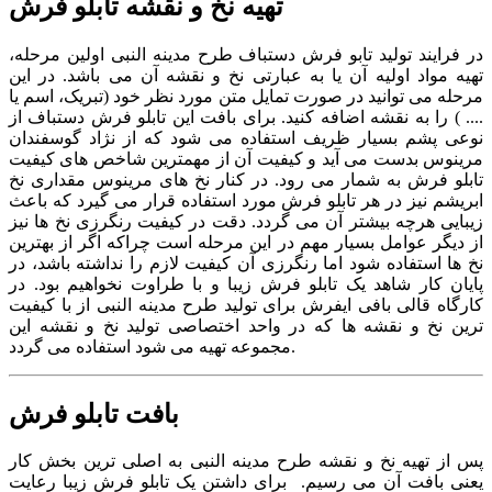
تهیه نخ و نقشه تابلو فرش
در فرایند تولید تابو فرش دستباف طرح مدینه النبی اولین مرحله،
تهیه مواد اولیه آن یا به عبارتی نخ و نقشه آن می باشد. در این
مرحله می توانید در صورت تمایل متن مورد نظر خود (تبریک، اسم یا
.... ) را به نقشه اضافه کنید. برای بافت این تابلو فرش دستباف از
نوعی پشم بسیار ظریف استفاده می شود که از نژاد گوسفندان
مرینوس بدست می آید و کیفیت آن از مهمترین شاخص های کیفیت
تابلو فرش به شمار می رود. در کنار نخ های مرینوس مقداری نخ
ابریشم نیز در هر تابلو فرش مورد استفاده قرار می گیرد که باعث
زیبایی هرچه بیشتر آن می گردد. دقت در کیفیت رنگرزی نخ ها نیز
از دیگر عوامل بسیار مهم در این مرحله است چراکه اگر از بهترین
نخ ها استفاده شود اما رنگرزی آن کیفیت لازم را نداشته باشد، در
پایان کار شاهد یک تابلو فرش زیبا و با طراوت نخواهیم بود. در
کارگاه قالی بافی ایفرش برای تولید طرح مدینه النبی از با کیفیت
ترین نخ و نقشه ها که در واحد اختصاصی تولید نخ و نقشه این
مجموعه تهیه می شود استفاده می گردد.
بافت تابلو فرش
پس از تهیه نخ و نقشه طرح مدینه النبی به اصلی ترین بخش کار
یعنی بافت آن می رسیم. برای داشتن یک تابلو فرش زیبا رعایت