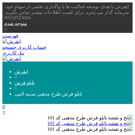
ایفرش با هدف توسعه فعالیت ها یا واگذاری بخشی از سهام خود،
سرمایه گذار می پذیرد. برای کسب اطلاعات بیشتر تماس بگیرید.
09150523004
متوجه شدم
×
فهرست
حساب کاربری
جستجو
پنل کاربری
ایفرش
>
تابلو فرش
>
تابلو فرش طرح مذهبی مدینه النبی
0
×